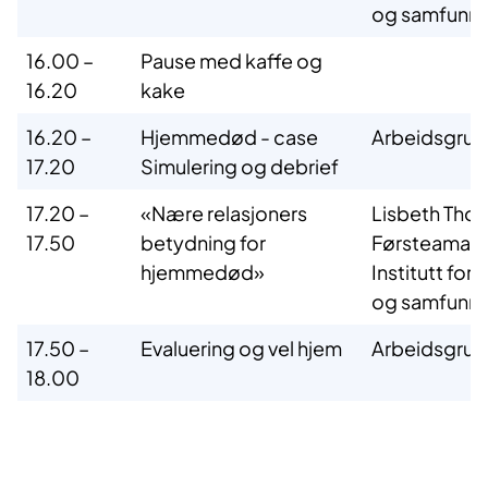
og samfunn
16.00 –
Pause med kaffe og
16.20
kake
16.20 –
Hjemmedød - case
Arbeidsgru
17.20
Simulering og debrief
17.20 –
«Nære relasjoners
Lisbeth Thor
17.50
betydning for
Førsteamanu
hjemmedød»
Institutt for 
og samfunn
17.50 –
Evaluering og vel hjem
Arbeidsgru
18.00