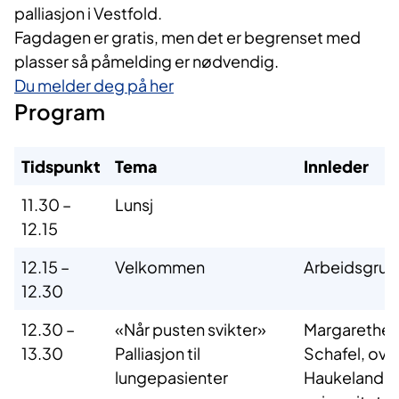
palliasjon i Vestfold.
Fagdagen er gratis, men det er begrenset med
plasser så påmelding er nødvendig.
Du melder deg på her
Program
Tidspunkt
Tema
Innleder
11.30 –
Lunsj
12.15
12.15 –
Velkommen
Arbeidsgru
12.30
12.30 –
«Når pusten svikter»
Margarethe 
13.30
Palliasjon til
Schafel, ove
lungepasienter
Haukeland