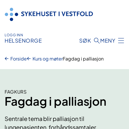
Hopp
til
innhold
LOGG INN
HELSENORGE
SØK
MENY
Forside
Kurs og møter
Fagdag i palliasjon
FAGKURS
Fagdag i palliasjon
Sentrale tema blir palliasjon til
lungepasienten, forhåndssamtaler,