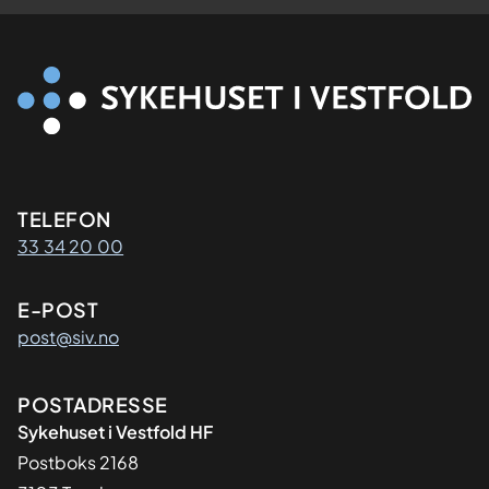
Kontaktinformasjon
TELEFON
33 34 20 00
E-POST
post@siv.no
Adresse
POSTADRESSE
Sykehuset i Vestfold HF
Postboks 2168