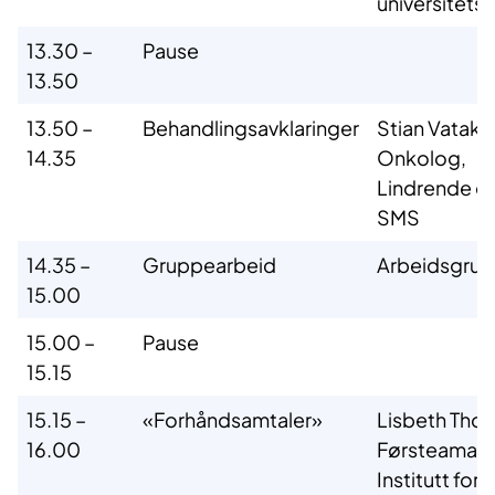
universitets
13.30 –
Pause
13.50
13.50 –
Behandlingsavklaringer
Stian Vataker
14.35
Onkolog,
Lindrende e
SMS
14.35 –
Gruppearbeid
Arbeidsgru
15.00
15.00 –
Pause
15.15
15.15 –
«Forhåndsamtaler»
Lisbeth Tho
16.00
Førsteamanu
Institutt for 