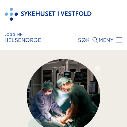
Hopp
til
innhold
LOGG INN
HELSENORGE
SØK
MENY