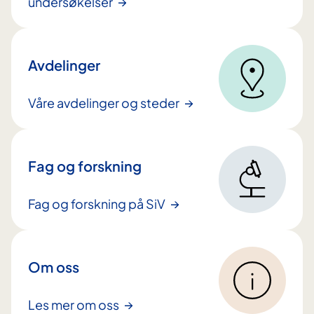
undersøkelser
h
o
l
Avdelinger
d
Våre avdelinger og steder
Fag og forskning
Fag og forskning på SiV
Om oss
Les mer om oss