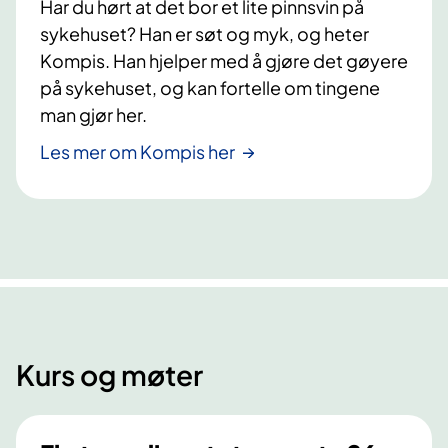
Har du hørt at det bor et lite pinnsvin på
p
e
r
sykehuset? Han er søt og myk, og heter
l
o
Kompis. Han hjelper med å gjøre det gøyere
p
g
på sykehuset, og kan fortelle om tingene
e
r
p
man gjør her.
a
a
m
Les mer om Kompis her
s
s
i
k
e
a
n
l
t
s
e
t
r
y
s
r
o
k
Kurs og møter
m
e
i
k
k
a