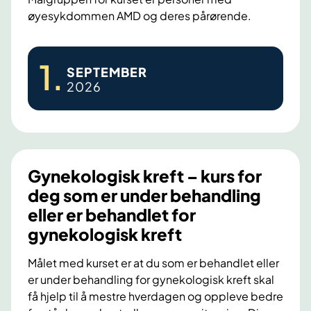
øyesykdommen AMD og deres pårørende.
r
n
i
æ
k
r
A
1
.
a
SEPTEMBER
t
M
2026
s
D
t
-
y
k
r
u
e
r
Gynekologisk kreft – kurs for
m
s
deg som er under behandling
ø
(
eller er behandlet for
t
a
gynekologisk kreft
e
l
2
d
Målet med kurset er at du som er behandlet eller
6
e
er under behandling for gynekologisk kreft skal
få hjelp til å mestre hverdagen og oppleve bedre
.
r