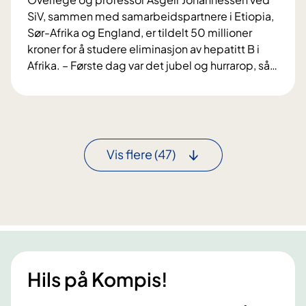
i
s
SiV, sammen med samarbeidspartnere i Etiopia,
k
a
Sør-Afrika og England, er tildelt 50 millioner
k
m
kroner for å studere eliminasjon av hepatitt B i
e
m
Afrika. – Første dag var det jubel og hurrarop, så
…
n
e
N
u
n
y
t
t
v
t
i
f
Vis flere
(47)
d
o
e
r
r
s
:
k
S
n
k
i
a
n
l
Hils på Kompis!
g
h
s
j