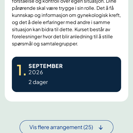
forståelse og kontroll over egen situasjon. Dine
a
s
pårørende skal være trygge i sin rolle. Det å få
u
r
kunnskap og informasjon om gynekologisk kreft,
g
e
og det å dele erfaringer med andre i samme
u
l
situasjon kan bidra til dette. Kurset består av
s
a
forelesninger hvor det blir anledning til å stille
t
t
spørsmål og samtalegrupper.
e
r
G
1
.
SEPTEMBER
t
y
2026
m
n
2 dager
a
e
k
k
u
o
l
l
a
o
d
g
Vis flere arrangement
(25)
e
i