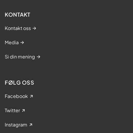
d
l
KONTAKT
i
Kontakt oss
n
g
Media
e
l
Si din mening
l
e
r
FØLG OSS
e
r
Facebook
b
e
Twitter
h
Instagram
a