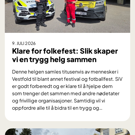
9. JULI 2026
Klare for folkefest: Slik skaper
vi en trygg helg sammen
Denne helgen samles titusenvis av mennesker i
Vestfold til blant annet festival og fotballfest. SiV
er godt forberedt og er klare til å hjelpe dem
som trenger det sammen med andre nødetater
og frivillige organisasjoner. Samtidig vil vi
oppfordre alle til å bidra til en trygg og
…
K
l
a