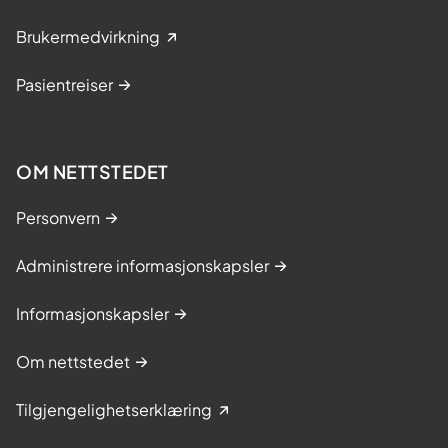
e
g
Brukermedvirkning
s
Pasientreiser
o
m
e
OM NETTSTEDET
r
u
Personvern
n
d
Administrere informasjonskapsler
e
r
Informasjonskapsler
b
e
Om nettstedet
h
Tilgjengelighetserklæring
a
n