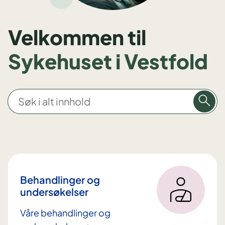
Velkommen til
Sykehuset i Vestfold
S
ø
k
i
a
l
t
Behandlinger og
i
undersøkelser
n
Våre behandlinger og
n