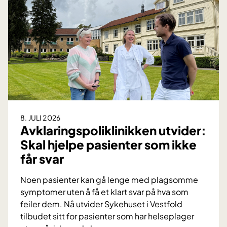
r
e
f
o
r
f
o
l
k
e
8. JULI 2026
f
Avklaringspoliklinikken utvider:
e
Skal hjelpe pasienter som ikke
s
får svar
t
:
Noen pasienter kan gå lenge med plagsomme
S
symptomer uten å få et klart svar på hva som
l
feiler dem. Nå utvider Sykehuset i Vestfold
i
tilbudet sitt for pasienter som har helseplager
k