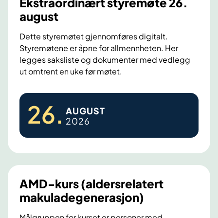
Ekstraordinært styremøte 26.
k
m
e
august
p
f
e
å
Dette styremøtet gjennomføres digitalt.
n
r
Styremøtene er åpne for allmennheten. Her
m
s
legges saksliste og dokumenter med vedlegg
o
v
ut omtrent en uke før møtet.
t
a
h
r
E
e
26
.
AUGUST
k
p
2026
a
s
t
t
i
r
t
a
t
o
AMD-kurs (aldersrelatert
B
r
i
makuladegenerasjon)
d
A
i
Målgruppen for kurset er personer med
f