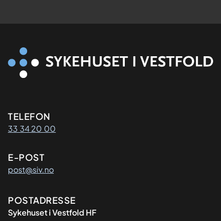
n
d
l
e
t
f
o
r
g
Kontaktinformasjon
TELEFON
y
33 34 20 00
n
e
E-POST
k
post@siv.no
o
l
Adresse
POSTADRESSE
o
Sykehuset i Vestfold HF
g