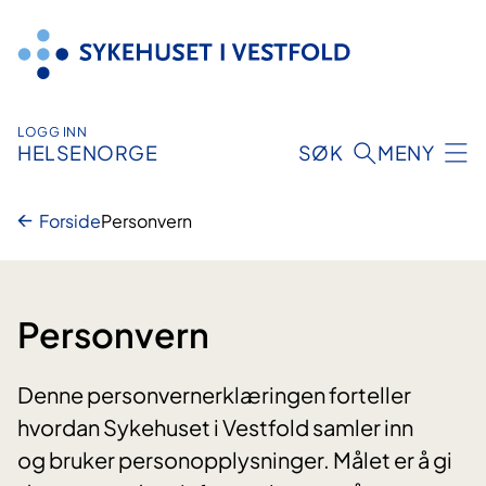
Hopp
til
innhold
LOGG INN
HELSENORGE
SØK
MENY
Forside
Personvern
Personvern
Denne personvernerklæringen forteller
hvordan Sykehuset i Vestfold samler inn
og bruker personopplysninger. Målet er å gi