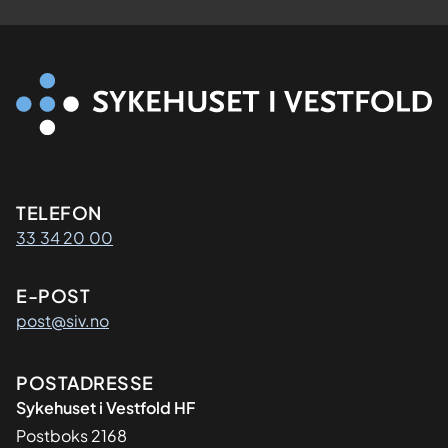
Kontaktinformasjon
TELEFON
33 34 20 00
E-POST
post@siv.no
Adresse
POSTADRESSE
Sykehuset i Vestfold HF
Postboks 2168