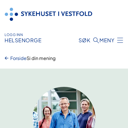
Hopp
til
innhold
LOGG INN
HELSENORGE
SØK
MENY
Forside
Si din mening