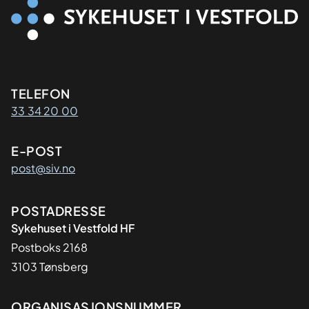
Kontaktinformasjon
TELEFON
33 34 20 00
E-POST
post@siv.no
Adresse
POSTADRESSE
Sykehuset i Vestfold HF
Postboks 2168
3103 Tønsberg
ORGANISASJONSNUMMER