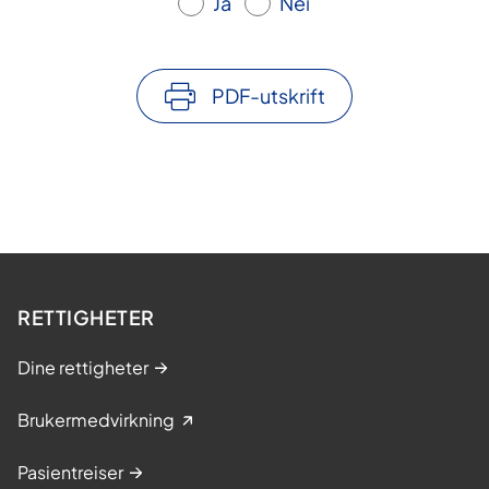
Ja
Nei
PDF-utskrift
RETTIGHETER
Dine rettigheter
Brukermedvirkning
Pasientreiser