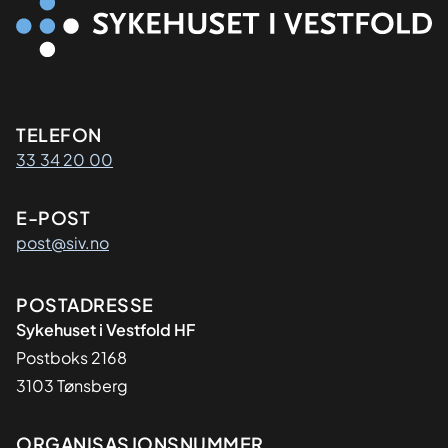
Kontaktinformasjon
TELEFON
33 34 20 00
E-POST
post@siv.no
Adresse
POSTADRESSE
Sykehuset i Vestfold HF
Postboks 2168
3103 Tønsberg
Organisasjon
ORGANISASJONSNUMMER