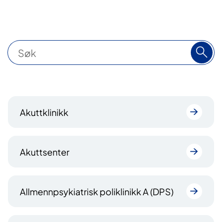
S
ø
k
1
Akuttklinikk
8
8
t
Akuttsenter
r
e
f
Allmennpsykiatrisk poliklinikk A (DPS)
f