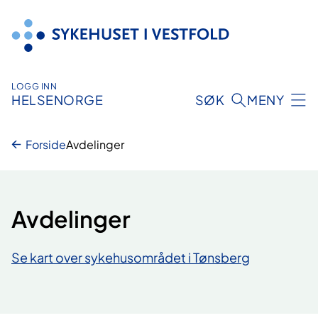
Hopp
til
innhold
LOGG INN
HELSENORGE
SØK
MENY
Forside
Avdelinger
Avdelinger
Se kart over sykehusområdet i Tønsberg