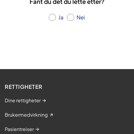
Fant du det du lette etter?
d
d
d
e
e
e
s
Ja
Nei
i
d
e
RETTIGHETER
Dine rettigheter
Brukermedvirkning
Pasientreiser