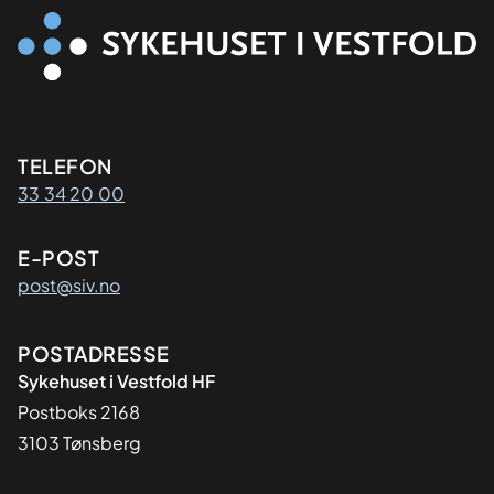
Kontaktinformasjon
TELEFON
33 34 20 00
E-POST
post@siv.no
Adresse
POSTADRESSE
Sykehuset i Vestfold HF
Postboks 2168
3103 Tønsberg