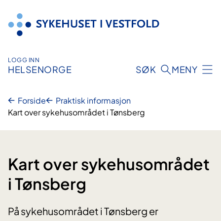
Hopp
til
innhold
LOGG INN
HELSENORGE
SØK
MENY
Forside
Praktisk informasjon
Kart over sykehusområdet i Tønsberg
Kart over sykehusområdet
i Tønsberg
På sykehusområdet i Tønsberg er