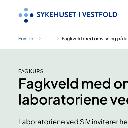
Hopp
til
innhold
Forside
..
.
Fagkveld med omvisning på la
FAGKURS
Fagkveld med om
laboratoriene ve
Laboratoriene ved SiV inviterer he