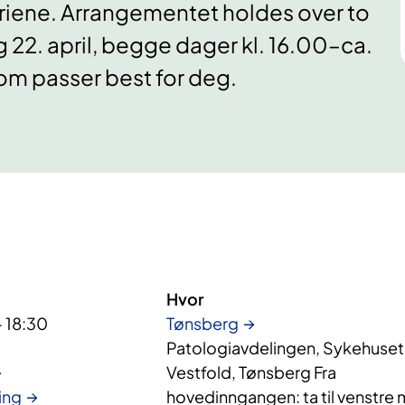
riene. Arrangementet holdes over to
g 22. april, begge dager kl. 16.00–ca.
om passer best for deg.
Hvor
- 18:30
Tønsberg
Patologiavdelingen, Sykehuset 
Vestfold, Tønsberg Fra
ing
hovedinngangen: ta til venstre