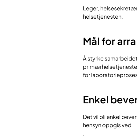
Leger, helsesekretær
helsetjenesten.
Mål for ar
Å styrke samarbeidet
primærhelsetjenesten
for laboratorieprose
Enkel beve
Det vil bli enkel beve
hensyn oppgis ved
.