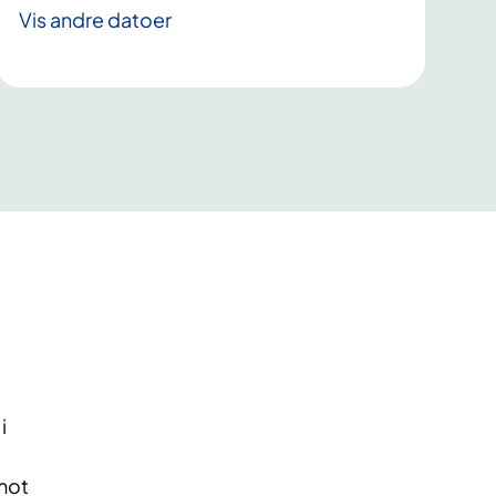
Vis andre datoer
i
 mot