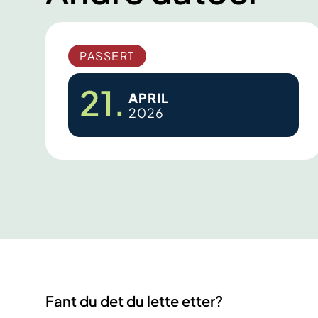
PASSERT
21.
APRIL
2026
F
a
g
k
v
e
l
d
m
Fant du det du lette etter?