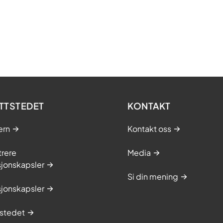
TTSTEDET
KONTAKT
ern
Kontakt oss
trere
Media
sjonskapsler
Si din mening
sjonskapsler
stedet