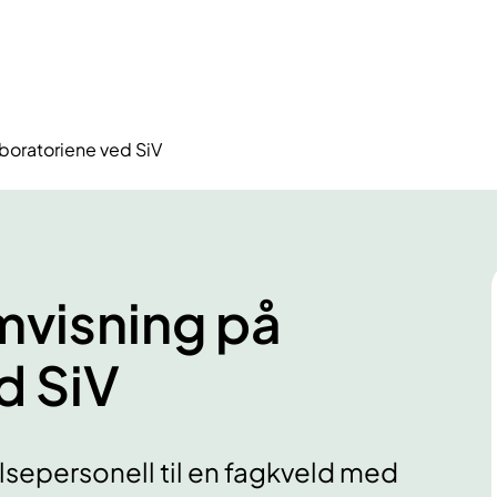
boratoriene ved SiV
visning på
d SiV
lsepersonell til en fagkveld med