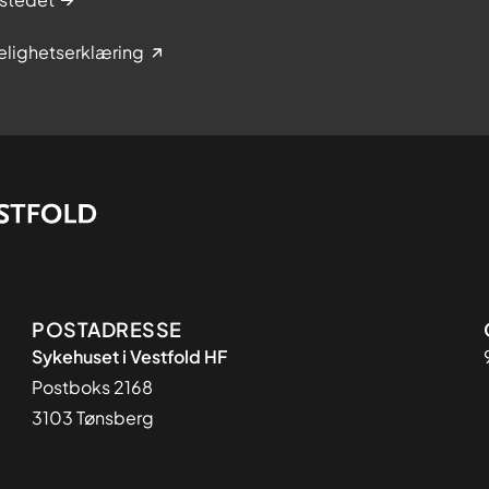
elighetserklæring
Adresse
POSTADRESSE
Sykehuset i Vestfold HF
Postboks 2168
3103 Tønsberg