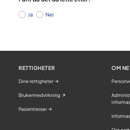
Ja
Nei
RETTIGHETER
OM NE
Dine rettigheter
Personv
Brukermedvirkning
Adminis
informa
Pasientreiser
Informa
Om nett