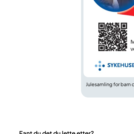
Julesamling for barn
Fant du det du lette etter?