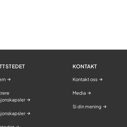
TTSTEDET
KONTAKT
ern
Kontakt oss
trere
Media
sjonskapsler
Si din mening
sjonskapsler
stedet