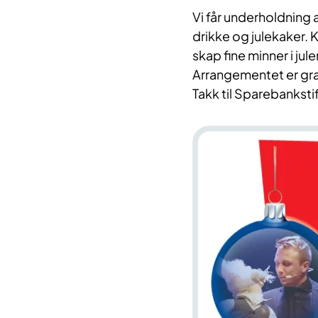
Vi får underholdning 
drikke og julekaker. 
skap fine minner i j
Arrangementet er gra
Takk til Sparebanksti