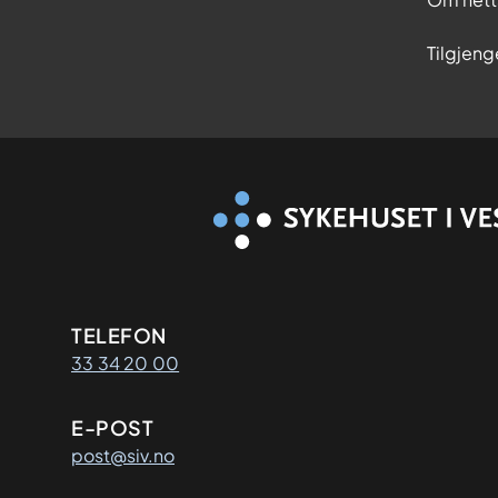
Tilgjeng
Kontaktinformasjon
TELEFON
33 34 20 00
E-POST
post@siv.no