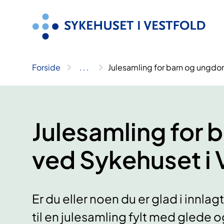
Hopp
til
innhold
Forside
..
.
Julesamling for barn og ungdo
Julesamling for
ved Sykehuset i 
Er du eller noen du er glad i innlag
til en julesamling fylt med glede og