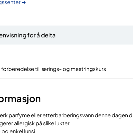
gssenter
nvisning for å delta
 forberedelse til lærings- og mestringskurs
formasjon
sterk parfyme eller etterbarberingsvann denne dagen d
rer allergisk på slike lukter.
 og enkel lunsj.