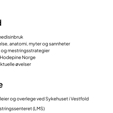
d
medisinbruk
se, anatomi, myter og sannheter
 og mestringsstrategier
v Hodepine Norge
ktuelle øvelser
e
ier og overlege ved Sykehuset i Vestfold
tringssenteret (LMS)