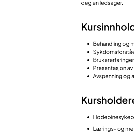
deg en ledsager.
Kursinnhol
Behandling og 
Sykdomsforståel
Brukererfaringer
Presentasjon a
Avspenning og a
Kursholder
Hodepinesykeple
Lærings- og mes