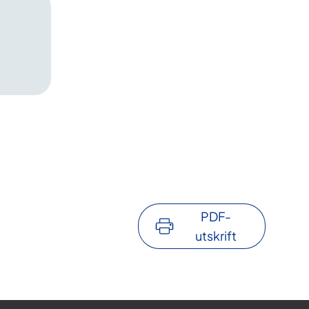
PDF-
utskrift