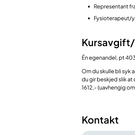
Representant f
Fysioterapeut/y
Kursavgift
Én egenandel, pt 403,-
Om du skulle bli syk ak
du gir beskjed slik at
1612,- (uavhengig om d
Kontakt