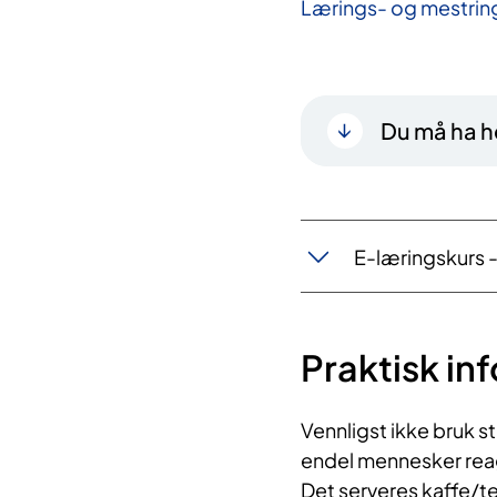
Lærings- og mestrin
Du må ha he
E-læringskurs -
Praktisk in
Vennligst ikke bruk 
endel mennesker reage
Det serveres kaffe/te