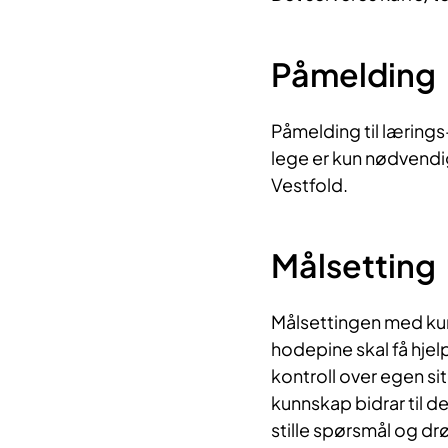
Påmelding
Påmelding til lærings
lege er kun nødvendig
Vestfold.
Målsetting
Målsettingen med kur
hodepine skal få hjel
kontroll over egen si
kunnskap bidrar til dett
stille spørsmål og drø