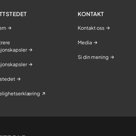
TTSTEDET
KONTAKT
ern
Kontakt oss
trere
Media
sjonskapsler
Si din mening
sjonskapsler
stedet
elighetserklæring