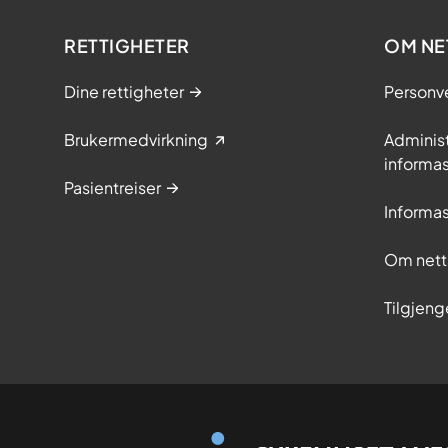
RETTIGHETER
OM NE
Dine rettigheter
Personv
Brukermedvirkning
Adminis
informa
Pasientreiser
Informa
Om nett
Tilgjeng