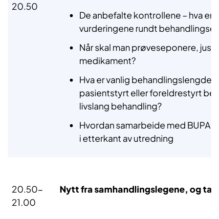
20.50
De anbefalte kontrollene – hva er d
vurderingene rundt behandlingsef
Når skal man prøveseponere, juste
medikament?
Hva er vanlig behandlingslengde? I
pasientstyrt eller foreldrestyrt be
livslang behandling?
Hvordan samarbeide med BUPA omk
i etterkant av utredning
20.50-
Nytt fra samhandlingslegene, og takk
21.00