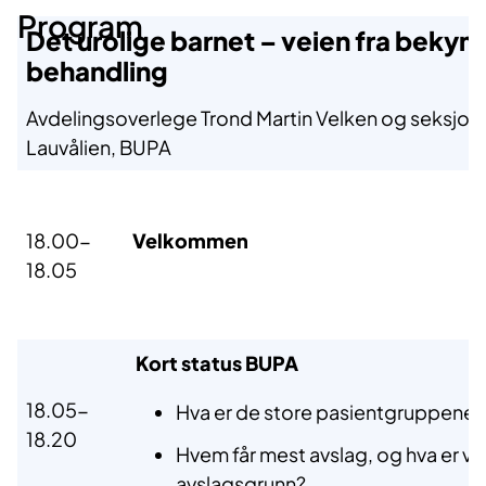
Program
Det urolige barnet
– veien fra bekymr
behandling
Avdelingsoverlege Trond Martin Velken og seksjons
Lauvålien, BUPA
18.00-
Velkommen
18.05
Kort status BUPA
18.05-
Hva er de store pasientgruppene? 
18.20
Hvem får mest avslag, og hva er va
avslagsgrunn?