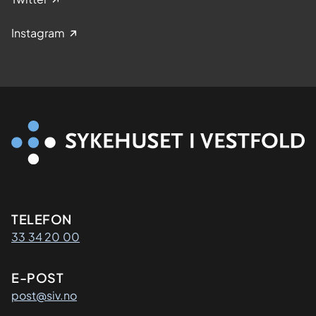
Instagram
Kontaktinformasjon
TELEFON
33 34 20 00
E-POST
post@siv.no