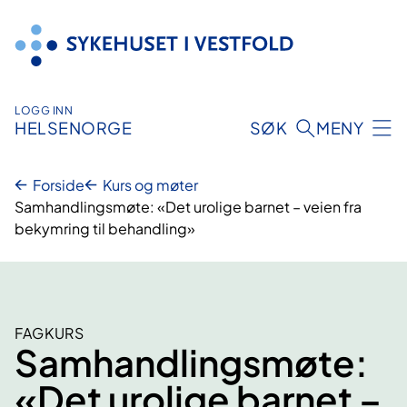
Hopp
til
innhold
LOGG INN
HELSENORGE
SØK
MENY
Forside
Kurs og møter
Samhandlingsmøte: «Det urolige barnet – veien fra
bekymring til behandling»
FAGKURS
Samhandlingsmøte:
«Det urolige barnet –