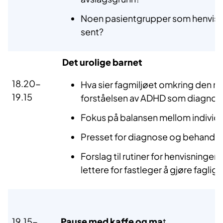
Noen pasientgrupper som henvises f
sent?
Det urolige barnet
18.20-
Hva sier fagmiljøet omkring den 
19.15
forståelsen av ADHD som diagnos
Fokus på balansen mellom individ
Presset for diagnose og behandli
Forslag til rutiner for henvisninger
lettere for fastleger å gjøre fagli
19.15-
Pause med kaffe og ma
t