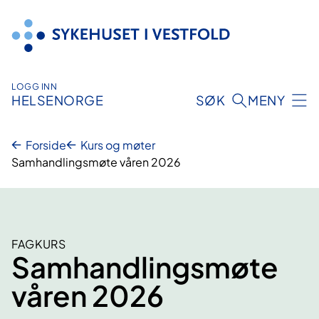
Hopp
til
innhold
LOGG INN
HELSENORGE
SØK
MENY
Forside
Kurs og møter
Samhandlingsmøte våren 2026
FAGKURS
Samhandlingsmøte
våren 2026