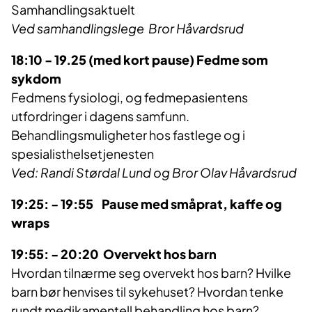
Samhandlingsaktuelt
Ved samhandlingslege Bror Håvardsrud
18:10 - 19.25
(med kort pause) Fedme som
sykdom
Fedmens fysiologi, og fedmepasientens
utfordringer i dagens samfunn.
Behandlingsmuligheter hos fastlege og i
spesialisthelsetjenesten
Ved: Randi Størdal Lund og Bror Olav Håvardsrud
19:25: - 19:55 Pause med småprat, kaffe og
wraps
19:55: - 20:20
Overvekt hos barn
Hvordan tilnærme seg overvekt hos barn? Hvilke
barn bør henvises til sykehuset? Hvordan tenke
rundt medikamentell behandling hos barn?