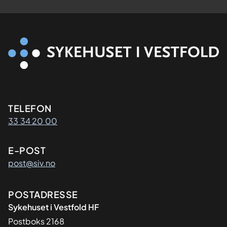
Kontaktinformasjon
TELEFON
33 34 20 00
E-POST
post@siv.no
Adresse
POSTADRESSE
Sykehuset i Vestfold HF
Postboks 2168