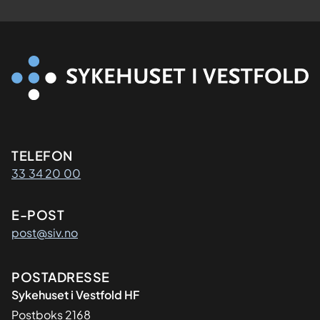
Kontaktinformasjon
TELEFON
33 34 20 00
E-POST
post@siv.no
Adresse
POSTADRESSE
Sykehuset i Vestfold HF
Postboks 2168