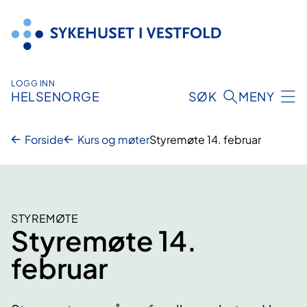
Hopp
til
innhold
LOGG INN
HELSENORGE
SØK
MENY
Forside
Kurs og møter
Styremøte 14. februar
STYREMØTE
Styremøte 14.
februar