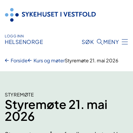
Hopp
til
innhold
LOGG INN
HELSENORGE
SØK
MENY
Forside
Kurs og møter
Styremøte 21. mai 2026
STYREMØTE
Styremøte 21. mai
2026