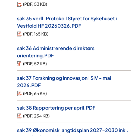
(
PDF
,
53 KB
)
sak 35 vedl. Protokoll Styret for Sykehuset i
Vestfold HF 20260326.PDF
(
PDF
,
165 KB
)
sak 36 Administrerende direktørs
orientering.PDF
(
PDF
,
52 KB
)
sak 37 Forskning og innovasjon i SiV - mai
2026.PDF
(
PDF
,
65 KB
)
sak 38 Rapportering per april.PDF
(
PDF
,
234 KB
)
sak 39 Økonomisk langtidsplan 2027-2030 inkl.