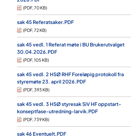
(
PDF
,
70 KB
)
sak 45 Referatsaker.PDF
(
PDF
,
72 KB
)
sak 45 vedl. 1 Referat møte i BU Brukerutvalget
30.04.2026.PDF
(
PDF
,
105 KB
)
sak 45 vedl. 2 HSØ RHF Foreløpig protokoll fra
styremøte 23. april 2026.PDF
(
PDF
,
393 KB
)
sak 45 vedl. 3 HSØ styresak SiV HF oppstart-
konseptfase-utredning-larvik.PDF
(
PDF
,
739 KB
)
sak 46 Eventuelt.PDF