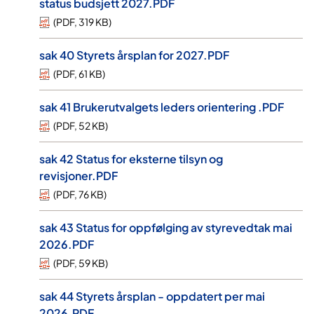
status budsjett 2027.PDF
(
PDF
,
319 KB
)
sak 40 Styrets årsplan for 2027.PDF
(
PDF
,
61 KB
)
sak 41 Brukerutvalgets leders orientering .PDF
(
PDF
,
52 KB
)
sak 42 Status for eksterne tilsyn og
revisjoner.PDF
(
PDF
,
76 KB
)
sak 43 Status for oppfølging av styrevedtak mai
2026.PDF
(
PDF
,
59 KB
)
sak 44 Styrets årsplan - oppdatert per mai
2026.PDF