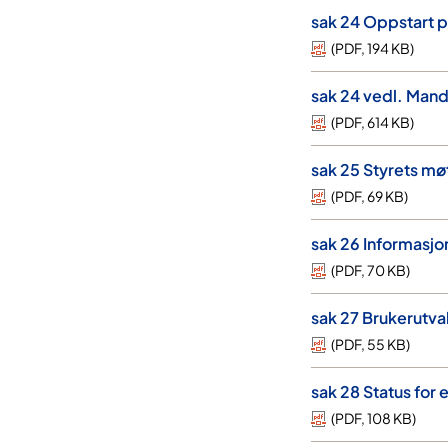
sak 24 Oppstart p
(
PDF
,
194 KB
)
sak 24 vedl. Mand
(
PDF
,
614 KB
)
sak 25 Styrets m
(
PDF
,
69 KB
)
sak 26 Informasj
(
PDF
,
70 KB
)
sak 27 Brukerutva
(
PDF
,
55 KB
)
sak 28 Status for 
(
PDF
,
108 KB
)