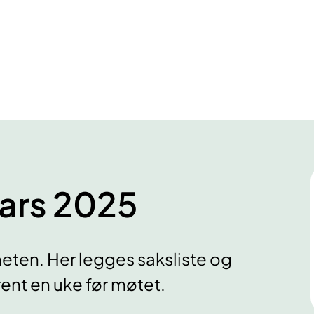
ars 2025
eten. Her legges saksliste og
nt en uke før møtet.