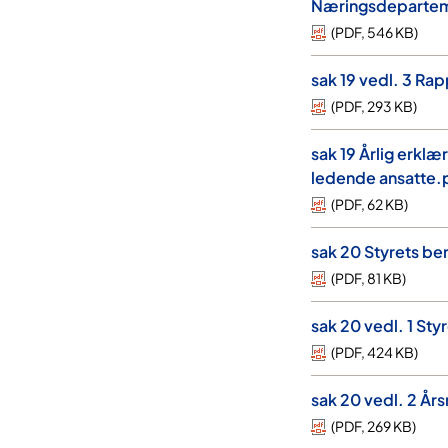
Næringsdepartem
(
PDF
,
546 KB
)
sak 19 vedl. 3 Ra
(
PDF
,
293 KB
)
sak 19 Årlig erklæ
ledende ansatte.
(
PDF
,
62 KB
)
sak 20 Styrets b
(
PDF
,
81 KB
)
sak 20 vedl. 1 Sty
(
PDF
,
424 KB
)
sak 20 vedl. 2 Å
(
PDF
,
269 KB
)