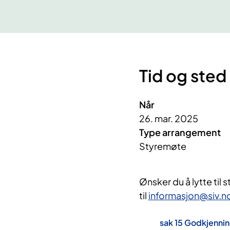
Tid og sted
Når
26. mar. 2025
Type arrangement
Styremøte
Ønsker du å lytte til
til
informasjon@siv.n
sak 15 Godkjennin