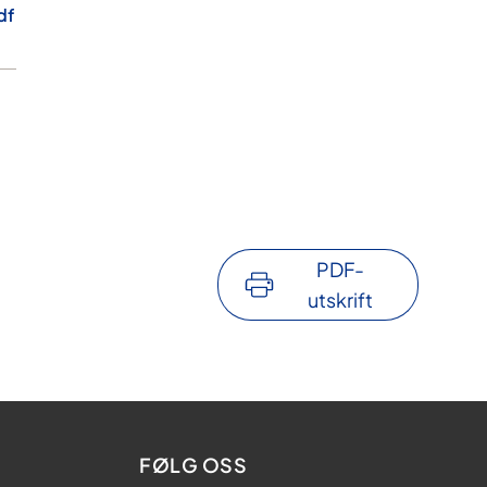
df
PDF-
utskrift
FØLG OSS