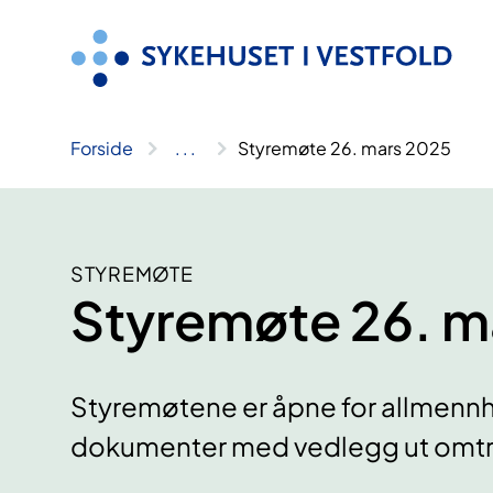
Hopp
til
innhold
Forside
..
.
Styremøte 26. mars 2025
STYREMØTE
Styremøte 26. m
Styremøtene er åpne for allmennh
dokumenter med vedlegg ut omtre