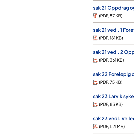
sak 21 Oppdrag og
(
PDF
,
87 KB
)
sak 21 vedl. 1 Fo
(
PDF
,
181 KB
)
sak 21 vedl. 2 Op
(
PDF
,
361 KB
)
sak 22 Foreløpig
(
PDF
,
75 KB
)
sak 23 Larvik syk
(
PDF
,
83 KB
)
sak 23 vedl. Veil
(
PDF
,
1.21 MB
)