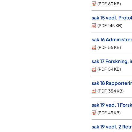
(
PDF
,
60 KB
)
sak 15 vedl. Proto
(
PDF
,
145 KB
)
sak 16 Administre
(
PDF
,
55 KB
)
sak 17 Forskning,
(
PDF
,
54 KB
)
sak 18 Rapporteri
(
PDF
,
354 KB
)
sak 19 ved. 1 Fors
(
PDF
,
49 KB
)
sak 19 vedl. 2 Retn