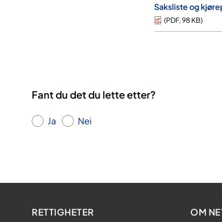
Saksliste og kjør
(
PDF
,
98 KB
)
Fant du det du lette etter?
Ja
Nei
RETTIGHETER
OM NE