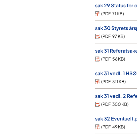
sak 29 Status for
(
PDF
,
71 KB
)
sak 30 Styrets år
(
PDF
,
97 KB
)
sak 31 Referatsak
(
PDF
,
56 KB
)
sak 31 vedl. 1 HS
(
PDF
,
311 KB
)
sak 31 vedl. 2 Re
(
PDF
,
350 KB
)
sak 32 Eventuelt.
(
PDF
,
49 KB
)