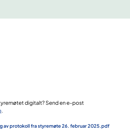
 styremøtet digitalt? Send en e-post
o
.
g av protokoll fra styremøte 26. februar 2025.pdf