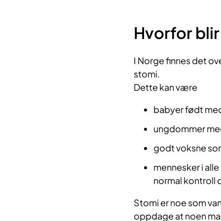
Hvorfor bli
I Norge finnes det o
stomi.
Dette kan være
babyer født med 
ungdommer med e
godt voksne som 
mennesker i alle 
normal kontroll o
Stomi er noe som vanli
oppdage at noen man 