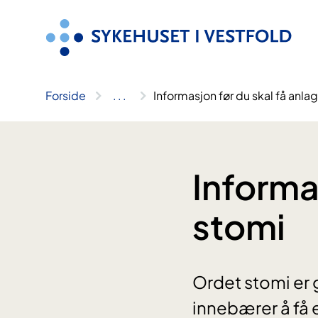
Hopp
til
innhold
Forside
..
.
Informasjon før du skal få anla
Informas
stomi
Ordet stomi er 
innebærer å få 