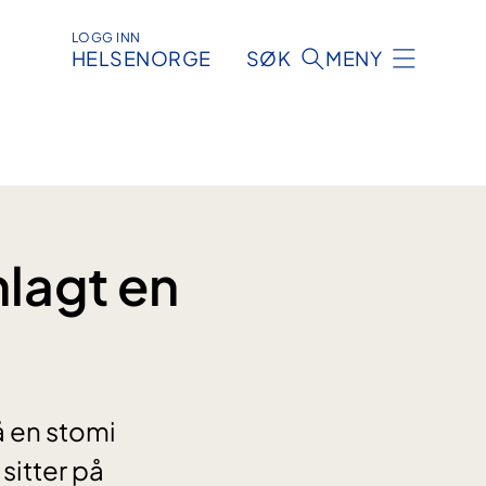
LOGG INN
HELSENORGE
SØK
MENY
nlagt en
å en stomi
sitter på