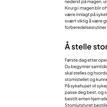
nederst på magen, un
Kirurgi i magen blir o
være innlagt på sykeh
svært viktig å være 
forberedelsesrutiner
Å stelle st
Første dag etter oper
Du begynner samtidig
skal stelles og hvor
stomistellet og kunne
På sykehuset vil sykep
passe deg best, og so
bestilt enten hjem ell
Stomiutstyret bestill