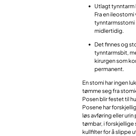
Utlagt tynntarm
Fra en ileostomi 
tynntarmsstomi 
midlertidig.
Det finnes og sto
tynntarmsbit, m
kirurgen som kom
permanent.
En stomi har ingen lu
tømme seg fra stomie
Posen blir festet til 
Posene har forskjelli
løs avføring eller ur
tømbar, i forskjellige
kullfilter for å slippe 