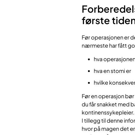
Forberedels
første tide
Før operasjonen er de
nærmeste har fått g
hva operasjonen
hva en stomi er
hvilke konsekven
Før en operasjon bør 
du får snakket med b
kontinenssykepleier.
I tillegg til denne in
hvor på magen det er 