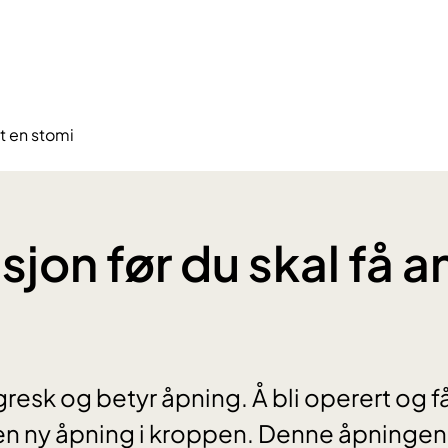
gt en stomi
jon før du skal få a
gresk og betyr åpning. Å bli operert og f
en ny åpning i kroppen. Denne åpningen 