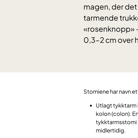
magen, der det 
tarmende trukke
«rosenknopp» – r
0,3–2 cm over 
Stomiene har navn et
Utlagt tykktarm
kolon (colon). En
tykktarmsstomi 
midlertidig.