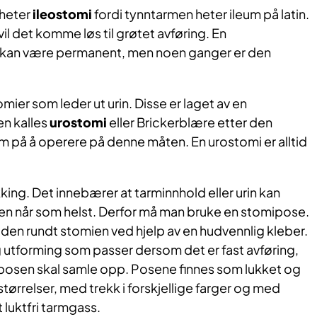
 heter
ileostomi
fordi tynntarmen heter ileum på latin.
vil det komme løs til grøtet avføring. En
kan være permanent, men noen ganger er den
mier som leder ut urin. Disse er laget av en
en kalles
urostomi
eller Brickerblære etter den
 på å operere på denne måten. En urostomi er alltid
kking. Det innebærer at tarminnhold eller urin kan
n når som helst. Derfor må man bruke en stomipose.
huden rundt stomien ved hjelp av en hudvennlig kleber.
g utforming som passer dersom det er fast avføring,
in posen skal samle opp. Posene finnes som lukket og
 størrelser, med trekk i forskjellige farger og med
ut luktfri tarmgass.