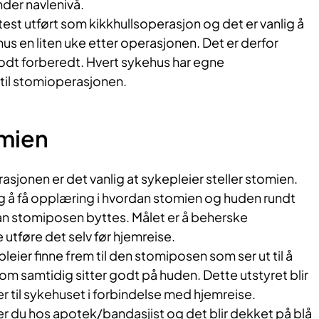
der navlenivå.
ftest utført som kikkhullsoperasjon og det er vanlig å
us en liten uke etter operasjonen. Det er derfor
godt forberedt. Hvert sykehus har egne
 til stomioperasjonen.
omien
asjonen er det vanlig at sykepleier steller stomien.
 å få opplæring i hvordan stomien og huden rundt
dan stomiposen byttes. Målet er å beherske
 utføre det selv før hjemreise.
leier finne frem til den stomiposen som ser ut til å
m samtidig sitter godt på huden. Dette utstyret blir
er til sykehuset i forbindelse med hjemreise.
er du hos apotek/bandasjist og det blir dekket på blå