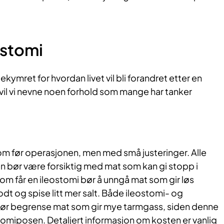
 stomi
ekymret for hvordan livet vil bli forandret etter en
vil vi nevne noen forhold som mange har tanker
om før operasjonen, men med små justeringer. Alle
n bør være forsiktig med mat som kan gi stopp i
m får en ileostomi bør å unngå mat som gir løs
odt og spise litt mer salt. Både ileostomi- og
ør begrense mat som gir mye tarmgass, siden denne
tomiposen. Detaljert informasjon om kosten er vanlig