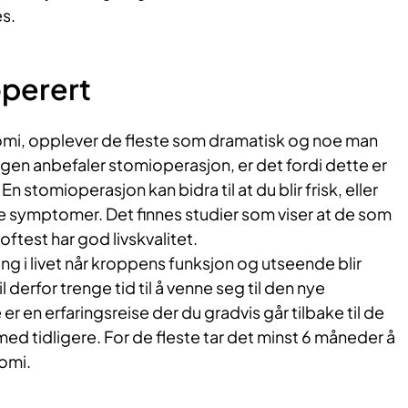
s.
operert
stomi, opplever de fleste som dramatisk og noe man
legen anbefaler stomioperasjon, er det fordi dette er
n stomioperasjon kan bidra til at du blir frisk, eller
e symptomer. Det finnes studier som viser at de som
ftest har god livskvalitet.
ing i livet når kroppens funksjon og utseende blir
l derfor trenge tid til å venne seg til den nye
 er en erfaringsreise der du gradvis går tilbake til de
med tidligere. For de fleste tar det minst 6 måneder å
tomi.