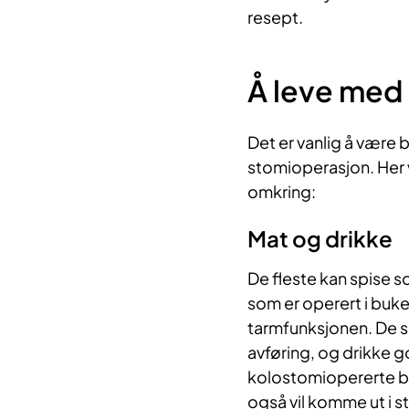
resept.
Å leve med
Det er vanlig å være b
stomioperasjon. Her 
omkring:
Mat og drikke
De fleste kan spise s
som er operert i buke
tarmfunksjonen. De so
avføring, og drikke g
kolostomiopererte b
også vil komme ut i s