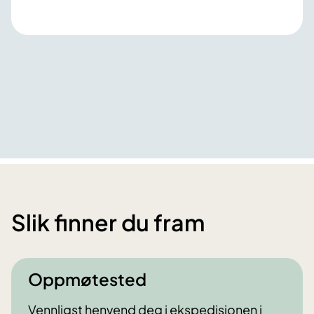
Slik finner du fram
Oppmøtested
Vennligst henvend deg i ekspedisjonen i