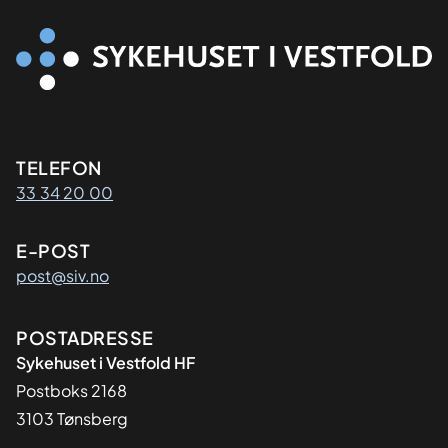
Kontaktinformasjon
TELEFON
33 34 20 00
E-POST
post@siv.no
Adresse
POSTADRESSE
Sykehuset i Vestfold HF
Postboks 2168
3103 Tønsberg