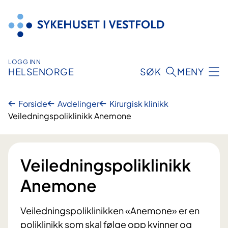
Hopp
til
innhold
LOGG INN
HELSENORGE
SØK
MENY
Forside
Avdelinger
Kirurgisk klinikk
Veiledningspoliklinikk Anemone
Veiledningspoliklinikk
Anemone
Veiledningspoliklinikken «Anemone» er en
poliklinikk som skal følge opp kvinner og