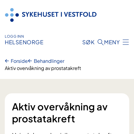
Hopp
til
innhold
LOGG INN
HELSENORGE
SØK
MENY
Forside
Behandlinger
Aktiv overvåkning av prostatakreft
Aktiv overvåkning av
prostatakreft