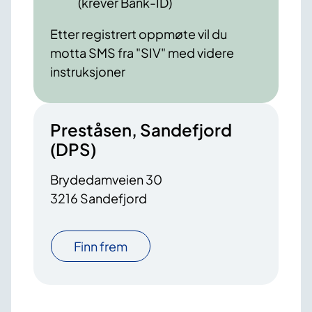
(krever Bank-ID)
Etter registrert oppmøte vil du
motta SMS fra "SIV" med videre
instruksjoner
Preståsen, Sandefjord
(DPS)
Brydedamveien 30
3216 Sandefjord
Finn frem