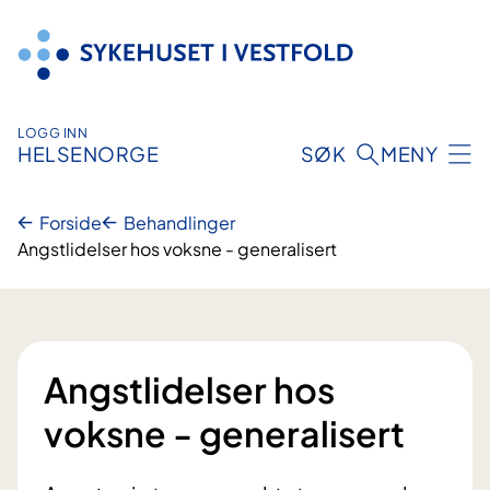
Hopp
til
innhold
LOGG INN
HELSENORGE
SØK
MENY
Forside
Behandlinger
Angstlidelser hos voksne - generalisert
Angstlidelser hos
voksne - generalisert