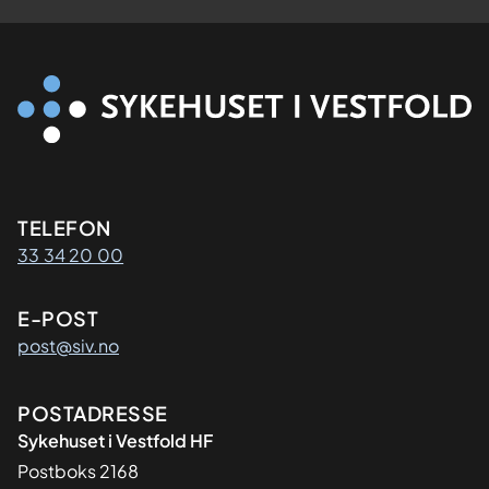
Kontaktinformasjon
TELEFON
33 34 20 00
E-POST
post@siv.no
Adresse
POSTADRESSE
Sykehuset i Vestfold HF
Postboks 2168