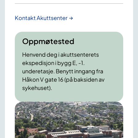
Kontakt Akuttsenter
Oppmøtested
Henvend deg i akuttsenterets
ekspedisjon i bygg E, -1.
underetasje. Benytt inngang fra
Håkon V gate 16 (på baksiden av
sykehuset).