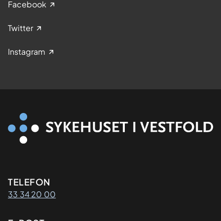
Facebook
Twitter
Instagram
Kontaktinformasjon
TELEFON
33 34 20 00