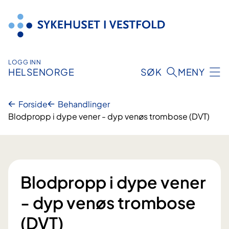
Hopp
til
innhold
LOGG INN
HELSENORGE
SØK
MENY
Forside
Behandlinger
Blodpropp i dype vener - dyp venøs trombose (DVT)
Blodpropp i dype vener
- dyp venøs trombose
(DVT)