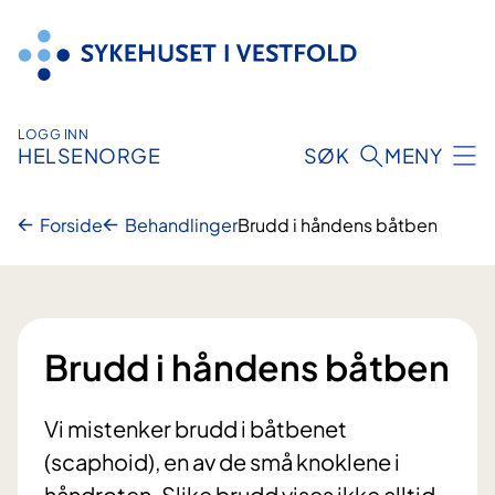
Hopp
til
innhold
LOGG INN
HELSENORGE
SØK
MENY
Forside
Behandlinger
Brudd i håndens båtben
Brudd i håndens båtben
Vi mistenker brudd i båtbenet
(scaphoid), en av de små knoklene i
håndroten. Slike brudd vises ikke alltid