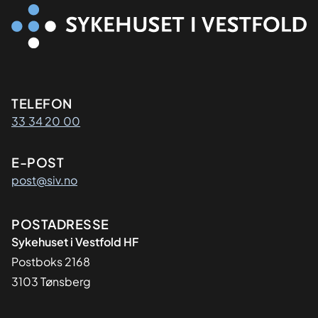
Kontaktinformasjon
TELEFON
33 34 20 00
E-POST
post@siv.no
Adresse
POSTADRESSE
Sykehuset i Vestfold HF
Postboks 2168
3103 Tønsberg