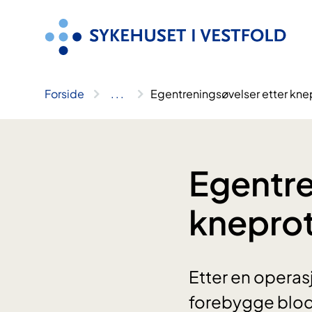
Hopp
til
innhold
Forside
..
.
Egentreningsøvelser etter kn
Egentre
knepro
Etter en operasj
forebygge blodp