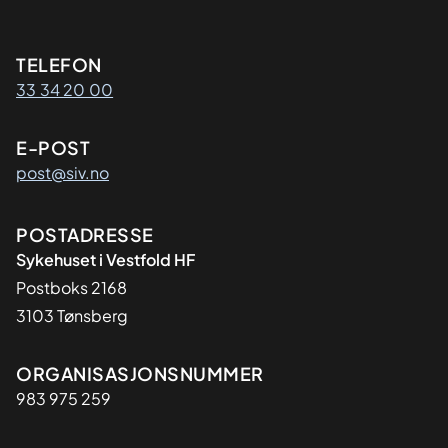
Kontaktinformasjon
TELEFON
33 34 20 00
E-POST
post@siv.no
Adresse
POSTADRESSE
Sykehuset i Vestfold HF
Postboks 2168
3103 Tønsberg
Organisasjon
ORGANISASJONSNUMMER
983 975 259