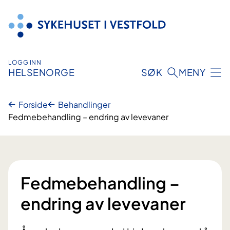
Hopp
til
innhold
LOGG INN
HELSENORGE
SØK
MENY
Forside
Behandlinger
Fedmebehandling – endring av levevaner
Fedmebehandling –
endring av levevaner