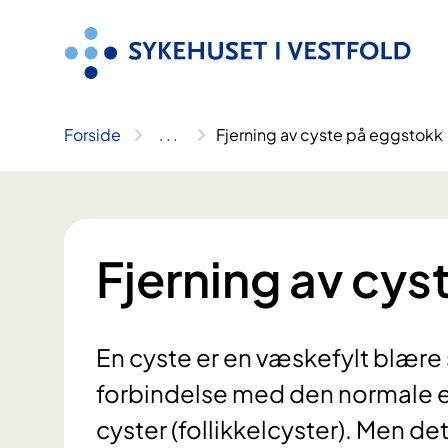
Hopp
til
innhold
Forside
..
.
Fjerning av cyste på eggstokk
Fjerning av cys
En cyste er en væskefylt blære
forbindelse med den normale 
cyster (follikkelcyster). Men de