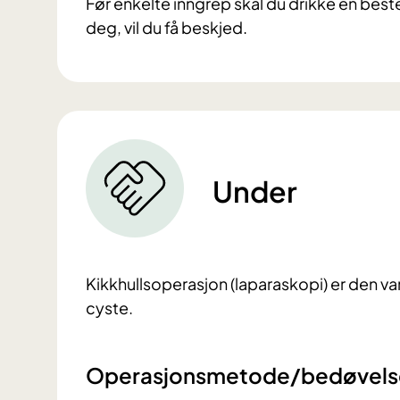
Før enkelte inngrep skal du drikke en be
deg, vil du få beskjed.
Under
Kikkhullsoperasjon (laparaskopi) er den v
cyste.
Operasjonsmetode/bedøvels