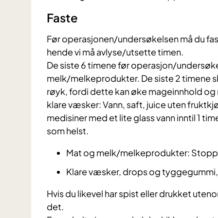
Faste
​Før operasjonen/undersøkelsen må du fast
hende vi må avlyse/utsette timen.
De siste 6 timene før operasjon/undersøkel
melk/melkeprodukter. De siste 2 timene 
røyk, fordi dette kan øke mageinnhold og m
klare væsker: Vann, saft, juice uten fruktkj
medisiner med et lite glass vann inntil 1 ti
som helst.
Mat og melk/melkeprodukter: Stoppe
Klare væsker, drops og tyggegummi, 
Hvis du likevel har spist eller drukket ute
det.