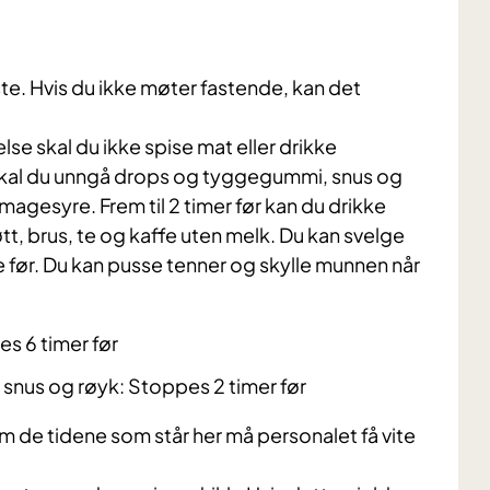
e. Hvis du ikke møter fastende, kan det
se skal du ikke spise mat eller drikke
skal du unngå drops og tyggegummi, snus og
agesyre. Frem til 2 timer før kan du drikke
øtt, brus, te og kaffe uten melk. Du kan svelge
me før. Du kan pusse tenner og skylle munnen når
s 6 timer før
snus og røyk: Stoppes 2 timer før
nom de tidene som står her må personalet få vite