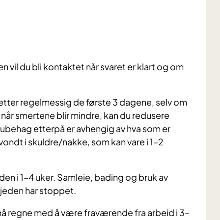
vil du bli kontaktet når svaret er klart og om
etter regelmessig de første 3 dagene, selv om
 når smertene blir mindre, kan du redusere
/ubehag etterpå er avhengig av hva som er
ondt i skuldre/nakke, som kan vare i 1–2
eden i 1–4 uker. Samleie, bading og bruk av
kjeden har stoppet.
 må regne med å være fraværende fra arbeid i 3–