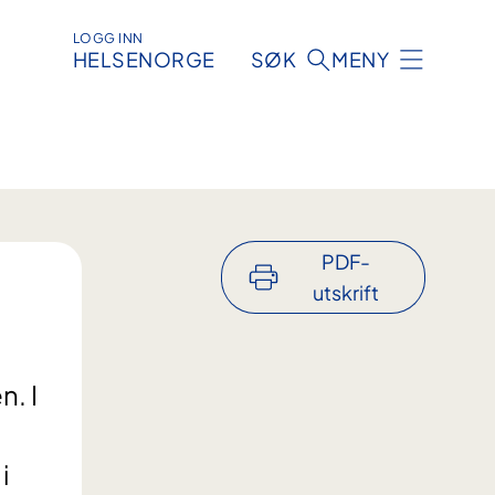
LOGG INN
HELSENORGE
SØK
MENY
PDF-
utskrift
. I
i