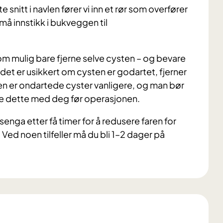
 snitt i navlen fører vi inn et rør som overfører
små innstikk i bukveggen til
om mulig bare fjerne selve cysten – og bevare
et er usikkert om cysten er godartet, fjerner
en er ondartede cyster vanligere, og man bør
re dette med deg før operasjonen.
senga etter få timer for å redusere faren for
ed noen tilfeller må du bli 1–2 dager på