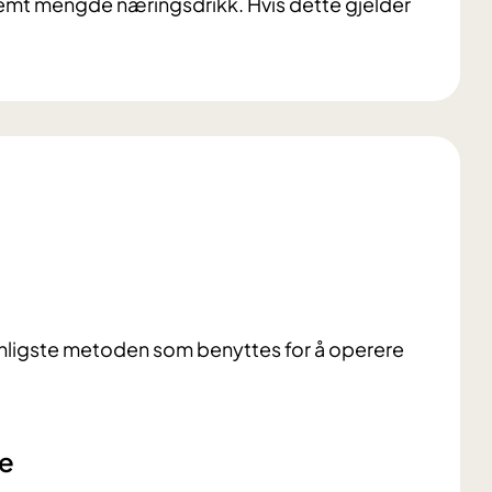
stemt mengde næringsdrikk.
Hvis dette gjelder
anligste metoden som benyttes for å operere
e