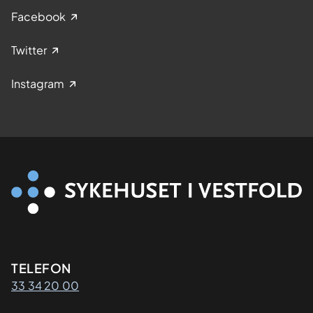
Facebook
Twitter
Instagram
Kontaktinformasjon
TELEFON
33 34 20 00