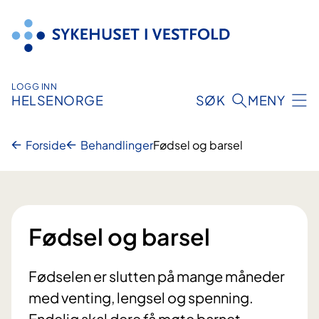
Hopp
til
innhold
LOGG INN
HELSENORGE
SØK
MENY
Forside
Behandlinger
Fødsel og barsel
Fødsel og barsel
Fødselen er slutten på mange måneder
med venting, lengsel og spenning.
Endelig skal dere få møte barnet.