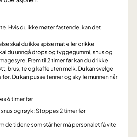
e. Hvis du ikke møter fastende, kan det
se skal du ikke spise mat eller drikke
skal du unngå drops og tyggegummi, snus og
agesyre. Frem til 2 timer før kan du drikke
øtt, brus, te og kaffe uten melk. Du kan svelge
me før. Du kan pusse tenner og skylle munnen når
s 6 timer før
snus og røyk: Stoppes 2 timer før
nom de tidene som står her må personalet få vite