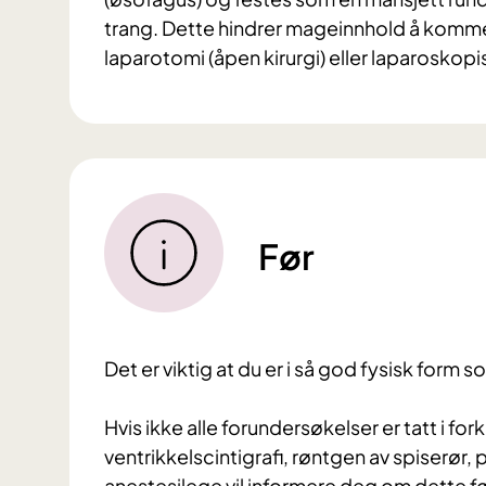
trang. Dette hindrer mageinnhold å komme
laparotomi (åpen kirurgi) eller laparoskopisk
Før
Det er viktig at du er i så god fysisk form 
Hvis ikke alle forundersøkelser er tatt i f
ventrikkelscintigrafi, røntgen av spiserør,
anestesilege vil informere deg om dette f