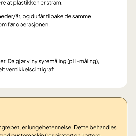
e at plastikken er stram.
eder/år, og du får tilbake de samme
om før operasjonen.
er. Da gjør vi ny syremåling (pH-måling),
 ventikkelscintigrafi.
nngrepet, er lungebetennelse. Dette behandles
med pustemaskin (respirator) en kortere