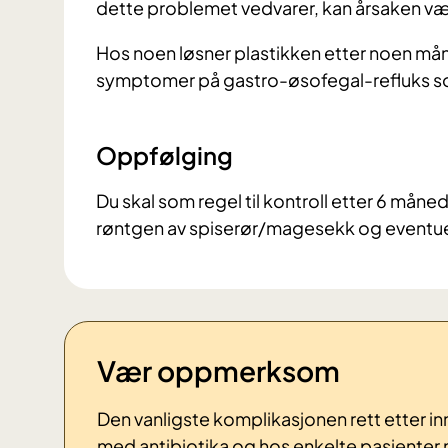
dette problemet vedvarer, kan årsaken vær
Hos noen løsner plastikken etter noen mån
symptomer på gastro-øsofegal-refluks s
Oppfølging
Du skal som regel til kontroll etter 6 måned
røntgen av spiserør/magesekk og eventuelt
Vær oppmerksom
Den vanligste komplikasjonen rett etter i
med antibiotika og hos enkelte pasienter 