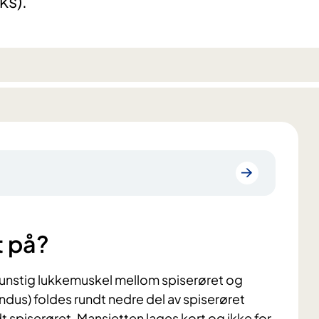
ks).
t på?
unstig lukkemuskel mellom spiserøret og
us) foldes rundt nedre del av spiserøret
 spiserøret. Mansjetten lages kort og ikke for