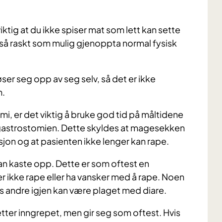
ktig at du ikke spiser mat som lett kan sette
du så raskt som mulig gjenoppta normal fysisk
er seg opp av seg selv, så det er ikke
n.
mi, er det viktig å bruke god tid på måltidene
 gastrostomien. Dette skyldes at magesekken
asjon og at pasienten ikke lenger kan rape.
an kaste opp. Dette er som oftest en
r ikke rape eller ha vansker med å rape. Noen
ns andre igjen kan være plaget med diare.
tter inngrepet, men gir seg som oftest. Hvis