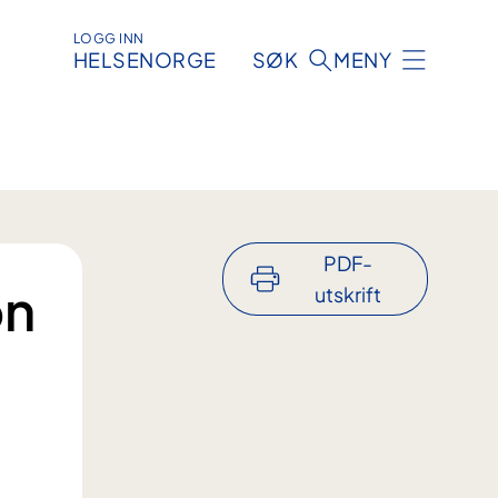
LOGG INN
HELSENORGE
SØK
MENY
PDF-
on
utskrift
t