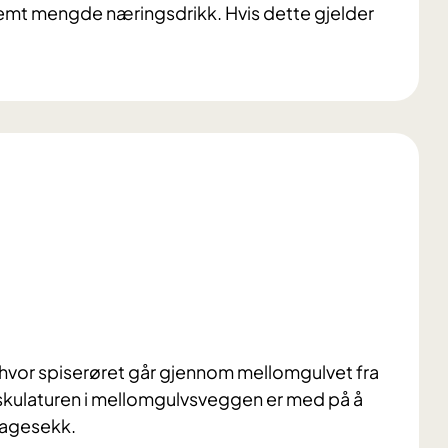
stemt mengde næringsdrikk.
Hvis dette gjelder
n hvor spiserøret går gjennom mellomgulvet fra
muskulaturen i mellomgulvsveggen er med på å
magesekk.