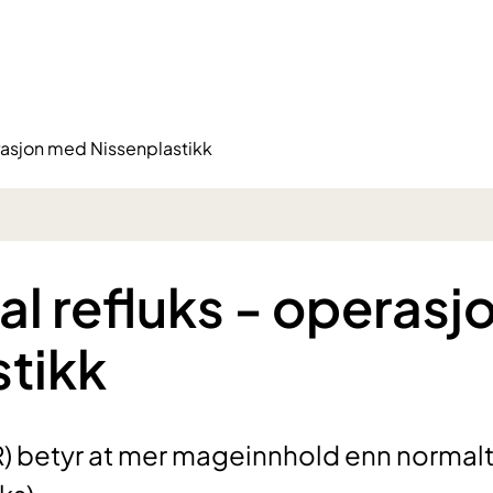
rasjon med Nissenplastikk
l refluks - operasj
tikk
) betyr at mer mageinnhold enn normal