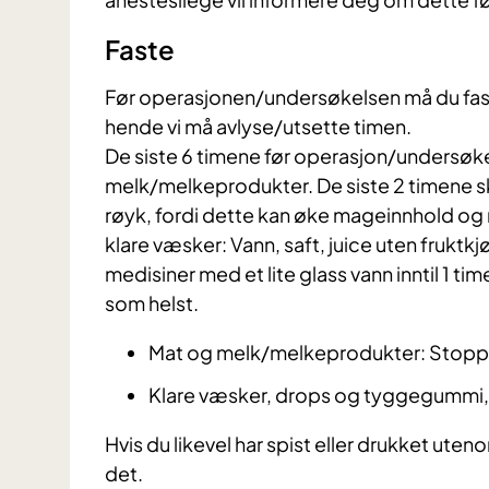
Faste
​Før operasjonen/undersøkelsen må du fast
hende vi må avlyse/utsette timen.
De siste 6 timene før operasjon/undersøkel
melk/melkeprodukter. De siste 2 timene 
røyk, fordi dette kan øke mageinnhold og m
klare væsker: Vann, saft, juice uten fruktkj
medisiner med et lite glass vann inntil 1 ti
som helst.
Mat og melk/melkeprodukter: Stoppe
Klare væsker, drops og tyggegummi, 
Hvis du likevel har spist eller drukket ute
det.