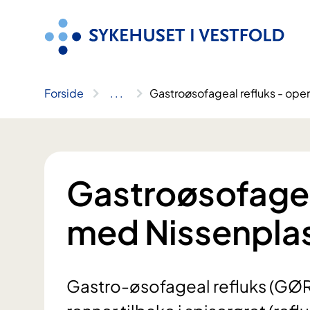
Hopp
til
innhold
Forside
..
.
Gastroøsofageal refluks - ope
Gastroøsofagea
med Nissenplas
Gastro-øsofageal refluks (GØR