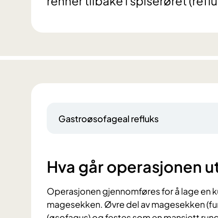
renner tilbake i spiserøret (reflu
Gastroøsofageal refluks
Hva går operasjonen u
Operasjonen gjennomføres for å lage en k
magesekken. Øvre del av magesekken (fund
(øsofagus) og festes som en mansjett rundt