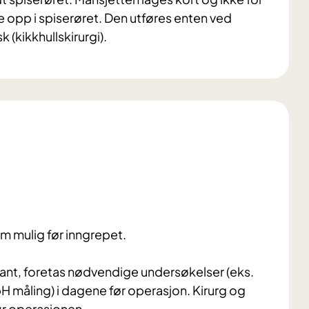
 opp i spiserøret. Den utføres enten ved
 (kikkhullskirurgi).
som mulig før inngrepet.
orkant, foretas nødvendige undersøkelser (eks.
 pH måling) i dagene før operasjon. Kirurg og
ør operasjonen.