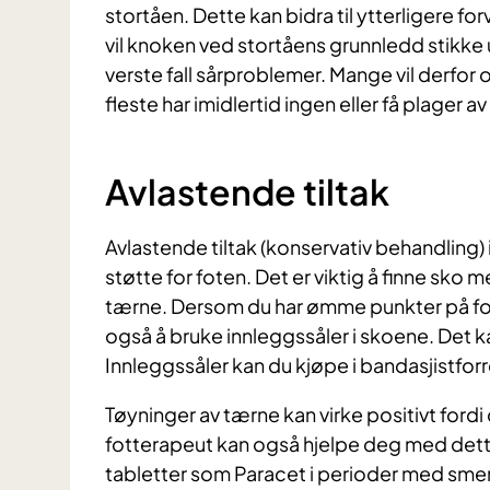
stortåen. Dette kan bidra til ytterligere for
vil knoken ved stortåens grunnledd stikke 
verste fall sårproblemer. Mange vil derfo
fleste har imidlertid ingen eller få plager av
Avlastende tiltak
Avlastende tiltak (konservativ behandling)
støtte for foten. Det er viktig å finne sko
tærne. Dersom du har ømme punkter på fot
også å bruke innleggssåler i skoene. Det kan
Innleggssåler kan du kjøpe i bandasjistforr
Tøyninger av tærne kan virke positivt ford
fotterapeut kan også hjelpe deg med dette
tabletter som Paracet i perioder med smert