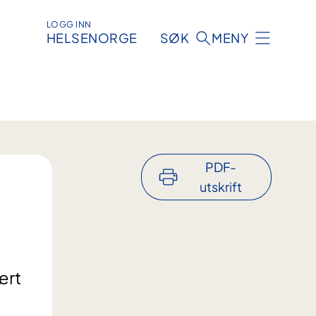
LOGG INN
HELSENORGE
SØK
MENY
PDF-
utskrift
ært