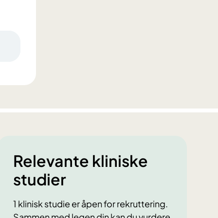
Relevante kliniske
studier
1 klinisk studie er åpen for rekruttering.
Sammen med legen din kan du vurdere