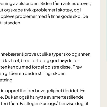
verring av tilstanden. Siden tåen vinkles utover,
ut og skape trykkproblemer i skotøy, og i
r oppleve problemer med å finne gode sko. De
 tilstanden.
 innebærer å prøve ut ulike typer sko og annen
 med lav hæl, bred forfot og god høyde for
en kan du med fordel polstre disse. Prøv
 gi tåen en bedre stilling i skoen.
etning.
i du opprettholder bevegelighet i leddet. En
. Du kan også ha nytte av smertestillende
er i tåen. Fastlegen kan også henvise deg til