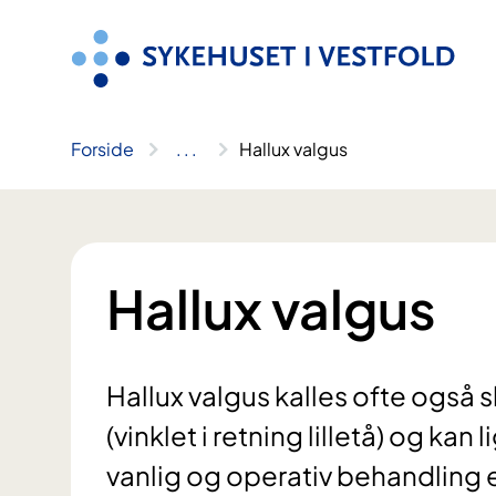
Hopp
til
innhold
Forside
..
.
Hallux valgus
Hallux valgus
Hallux valgus kalles ofte også 
(vinklet i retning lilletå) og ka
vanlig og operativ behandling 