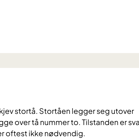
skjev stortå. Stortåen legger seg utover
n ligge over tå nummer to. Tilstanden er sv
er oftest ikke nødvendig.