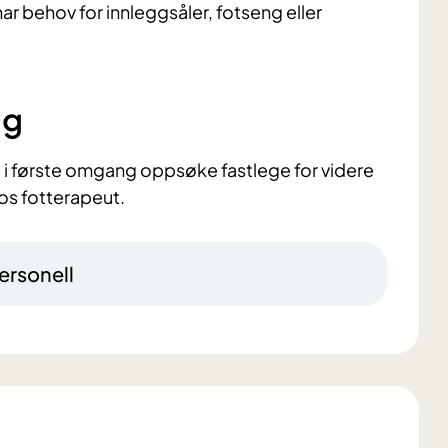
r behov for innleggsåler, fotseng eller
ng
 i første omgang oppsøke fastlege for videre
hos fotterapeut.
ersonell