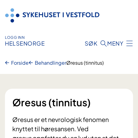
Hopp
til
innhold
LOGG INN
HELSENORGE
SØK
MENY
Forside
Behandlinger
Øresus (tinnitus)
Øresus (tinnitus)
Øresus er et nevrologisk fenomen
knyttet til høresansen. Ved
øresus oppfatter du en lyd uten at det