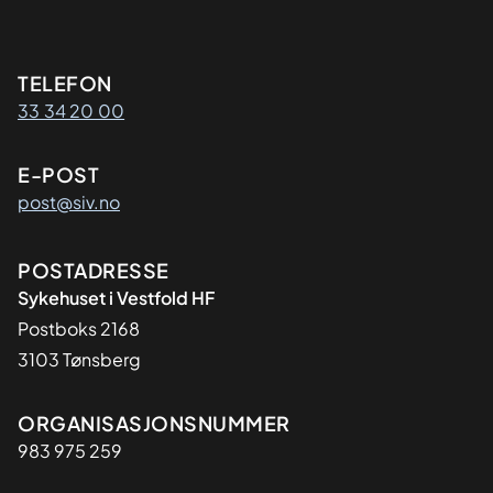
Kontaktinformasjon
TELEFON
33 34 20 00
E-POST
post@siv.no
Adresse
POSTADRESSE
Sykehuset i Vestfold HF
Postboks 2168
3103 Tønsberg
Organisasjon
ORGANISASJONSNUMMER
983 975 259