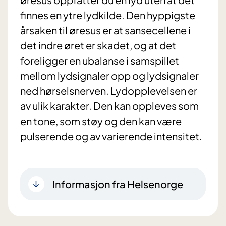
finnes en ytre lydkilde. Den hyppigste
årsaken til øresus er at sansecellene i
det indre øret er skadet, og at det
foreligger en ubalanse i samspillet
mellom lydsignaler opp og lydsignaler
ned hørselsnerven. Lydopplevelsen er
av ulik karakter. Den kan oppleves som
en tone, som støy og den kan være
pulserende og av varierende intensitet.
Informasjon fra Helsenorge