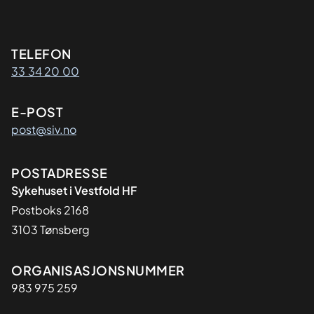
Kontaktinformasjon
TELEFON
33 34 20 00
E-POST
post@siv.no
Adresse
POSTADRESSE
Sykehuset i Vestfold HF
Postboks 2168
3103 Tønsberg
Organisasjon
ORGANISASJONSNUMMER
983 975 259