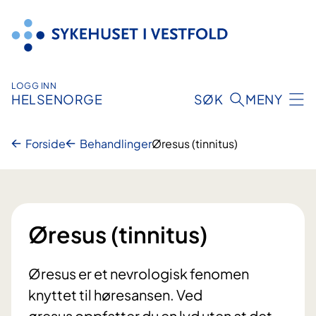
Hopp
til
innhold
LOGG INN
HELSENORGE
SØK
MENY
Forside
Behandlinger
Øresus (tinnitus)
Øresus (tinnitus)
Øresus er et nevrologisk fenomen
knyttet til høresansen. Ved
øresus oppfatter du en lyd uten at det