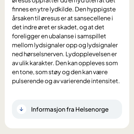
finnes en ytre lydkilde. Den hyppigste
årsaken til øresus er at sansecellene i
det indre øret er skadet, og at det
foreligger en ubalanse i samspillet
mellom lydsignaler opp og lydsignaler
ned hørselsnerven. Lydopplevelsen er
av ulik karakter. Den kan oppleves som
en tone, som støy og den kan være
pulserende og av varierende intensitet.
Informasjon fra Helsenorge