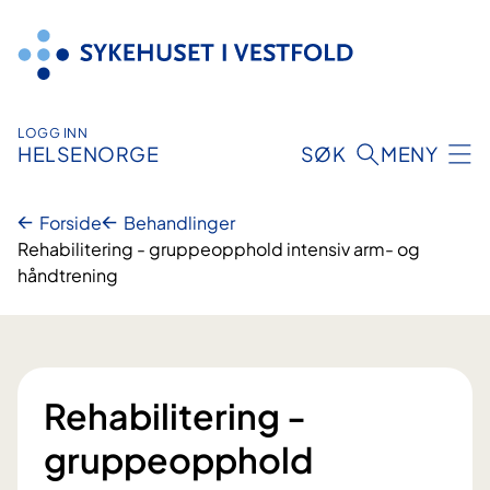
Hopp
til
innhold
LOGG INN
HELSENORGE
SØK
MENY
Forside
Behandlinger
Rehabilitering - gruppeopphold intensiv arm- og
håndtrening
Rehabilitering -
gruppeopphold