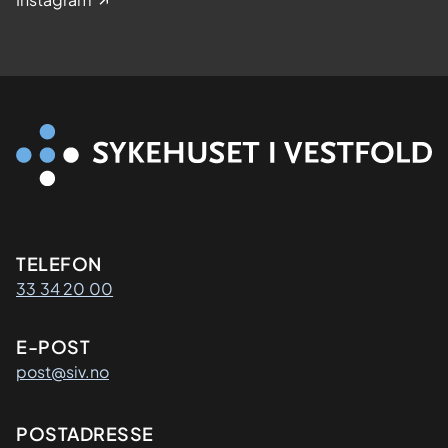
Kontaktinformasjon
TELEFON
33 34 20 00
E-POST
post@siv.no
Adresse
POSTADRESSE