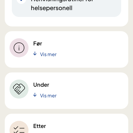
helsepersonell
Før
Vis mer
Under
Vis mer
Etter