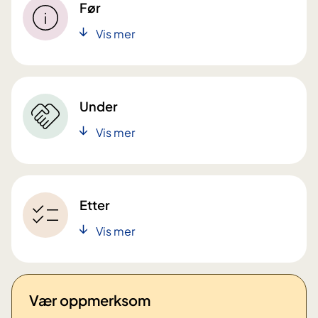
Før
Vis mer
Under
Vis mer
Etter
Vis mer
Vær oppmerksom