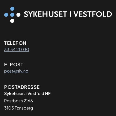
Kontaktinformasjon
TELEFON
33 34 20 00
E-POST
post@siv.no
Adresse
POSTADRESSE
Sykehuset i Vestfold HF
Postboks 2168
3103 Tønsberg