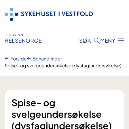
Hopp
til
innhold
LOGG INN
HELSENORGE
SØK
MENY
Forside
Behandlinger
Spise‐ og svelgeundersøkelse (dysfagiundersøkelse)
Spise‐ og
svelgeundersøkelse
(dysfagiundersøkelse)