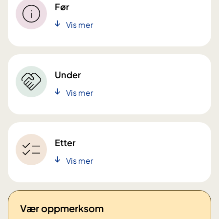
Før
Vis mer
Under
Vis mer
Etter
Vis mer
Vær oppmerksom