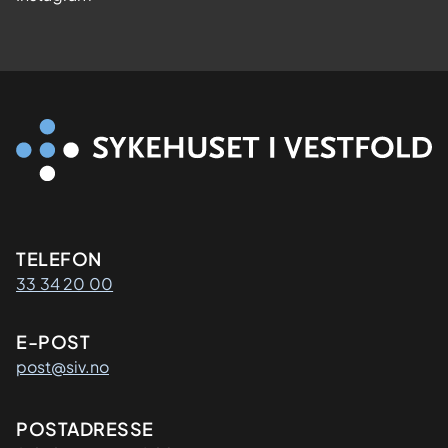
Kontaktinformasjon
TELEFON
33 34 20 00
E-POST
post@siv.no
Adresse
POSTADRESSE