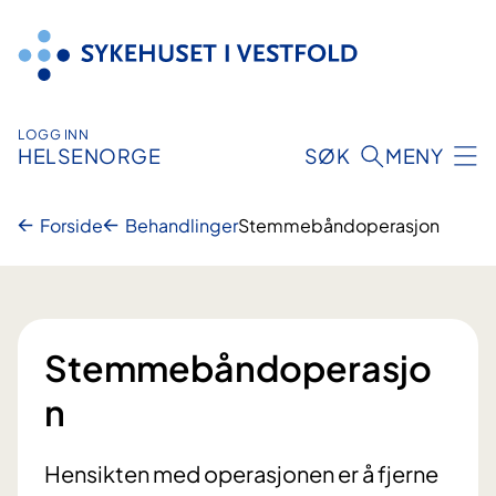
Hopp
til
innhold
LOGG INN
HELSENORGE
SØK
MENY
Forside
Behandlinger
Stemmebåndoperasjon
Stemmebåndoperasjo
n
Hensikten med operasjonen er å fjerne