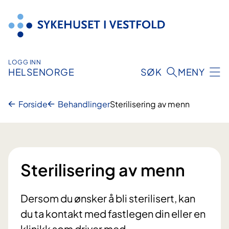
Hopp
til
innhold
LOGG INN
HELSENORGE
SØK
MENY
Forside
Behandlinger
Sterilisering av menn
Sterilisering av menn
Dersom du ønsker å bli sterilisert, kan
du ta kontakt med fastlegen din eller en
klinikk som driver med