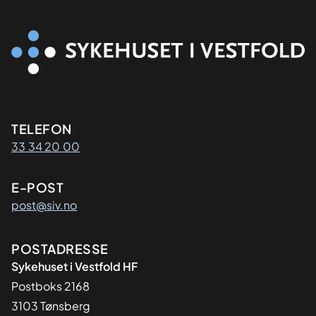
Kontaktinformasjon
TELEFON
33 34 20 00
E-POST
post@siv.no
Adresse
POSTADRESSE
Sykehuset i Vestfold HF
Postboks 2168
3103 Tønsberg