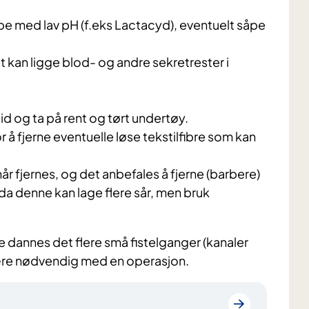
pe med lav pH (f.eks Lactacyd), eventuelt såpe
et kan ligge blod- og andre sekretrester i
eid og ta på rent og tørt undertøy.
or å fjerne eventuelle løse tekstilfibre som kan
hår fjernes, og det anbefales å fjerne (barbere)
 da denne kan lage flere sår, men bruk
e dannes det flere små fistelganger (kanaler
være nødvendig med en operasjon.