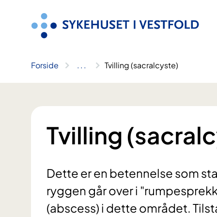
Hopp
til
innhold
Forside
..
.
Tvilling (sacralcyste)
Tvilling (sacral
Dette er en betennelse som start
ryggen går over i "rumpesprekk
(abscess) i dette området. Til