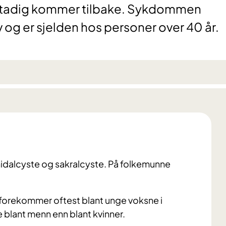
 stadig kommer tilbake. Sykdommen
v og er sjelden hos personer over 40 år.
onidalcyste og sakralcyste. På folkemunne
orekommer oftest blant unge voksne i
e blant menn enn blant kvinner.