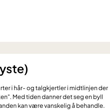
cyste)
er i hår- og talgkjertler i midtlinjen der
en". Med tiden danner det seg en byll
standen kan være vanskelig å behandle.