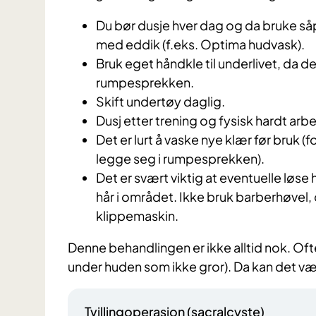
Du bør dusje hver dag og da bruke så
med eddik (f.eks. Optima hudvask).
Bruk eget håndkle til underlivet, da d
rumpesprekken.
Skift undertøy daglig.
Dusj etter trening og fysisk hardt arb
Det er lurt å vaske nye klær før bruk (f
legge seg i rumpesprekken).
Det er svært viktig at eventuelle løse 
hår i området. Ikke bruk barberhøvel,
klippemaskin.
Denne behandlingen er ikke alltid nok. Oft
under huden som ikke gror). Da kan det 
Tvillingoperasjon (sacralcyste)