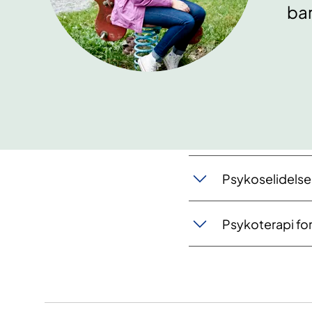
ba
​Psy​koselidels
Psykoterapi for