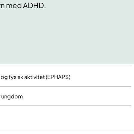
rn med ADHD.
e og fysisk aktivitet (EPHAPS)
 un​​gdom