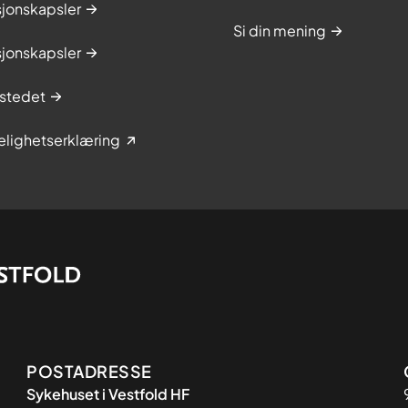
sjonskapsler
Si din mening
sjonskapsler
stedet
elighetserklæring
Adresse
POSTADRESSE
Sykehuset i Vestfold HF