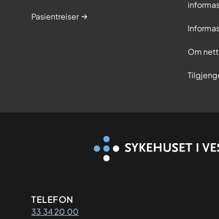
informa
Pasientreiser
Informa
Om nett
Tilgjeng
Kontaktinformasjon
TELEFON
33 34 20 00