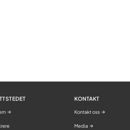
TTSTEDET
KONTAKT
ern
Kontakt oss
trere
Media