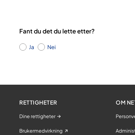
Fant du det du lette etter?
Ja
Nei
RETTIGHETER
OM NE
Dine rettigheter
Personv
Brukermedvirkning
Adminis