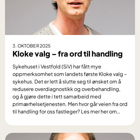
3. OKTOBER 2025
Kloke valg – fra ord til handling
Sykehuset i Vestfold (SiV) har fått mye
oppmerksomhet som landets første Kloke valg –
sykehus. Det er lett å slutte seg til ønsket om å
redusere overdiagnostikk og overbehandling,
og å gjøre dette i tett samarbeid med
primærhelsetjenesten. Men hvor går veien fra ord
til handling for oss fastleger? Les mer her om
…
K
l
o