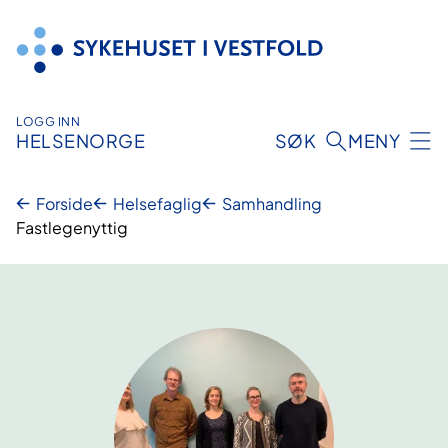
Hopp
til
innhold
LOGG INN
HELSENORGE
SØK
MENY
Forside
Helsefaglig
Samhandling
Fastlegenyttig