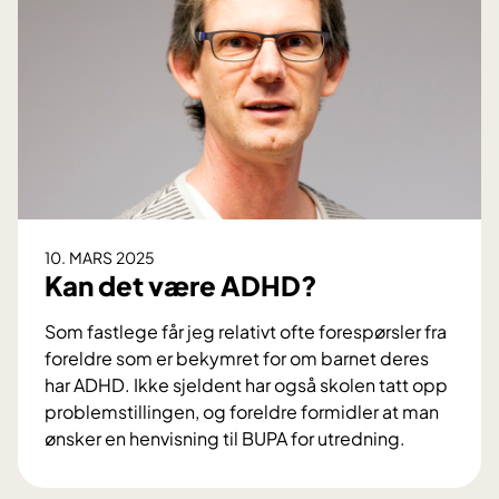
k
e
v
a
l
g
–
f
r
a
10. MARS 2025
o
Kan det være ADHD?
r
d
Som fastlege får jeg relativt ofte forespørsler fra
t
foreldre som er bekymret for om barnet deres
i
har ADHD. Ikke sjeldent har også skolen tatt opp
l
problemstillingen, og foreldre formidler at man
h
ønsker en henvisning til BUPA for utredning.
a
K
n
a