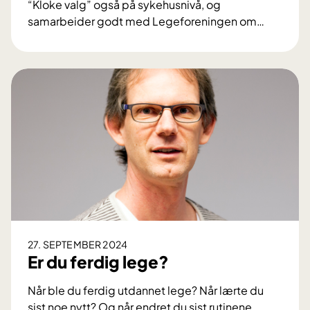
“Kloke valg” også på sykehusnivå, og
samarbeider godt med Legeforeningen om
…
K
l
o
k
e
v
a
l
g
–
f
o
r
27. SEPTEMBER 2024
d
Er du ferdig lege?
i
d
Når ble du ferdig utdannet lege? Når lærte du
e
sist noe nytt? Og når endret du sist rutinene