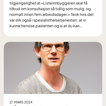
tilgjengelighet at «Listeinnbyggeren skal få
tilbud om konsultasjon så tidlig som mulig, og
normalt innen fem arbeidsdager.» Tenk hvis det
var slik også i spesialisthelsetjenesten, at vi
kunne henvise pasienten og si at du kan
…
F
a
s
t
l
e
g
e
n
o
g
v
e
21. MARS 2024
n