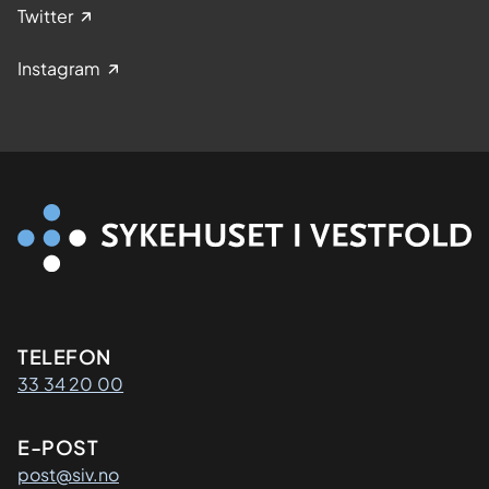
Twitter
Instagram
Kontaktinformasjon
TELEFON
33 34 20 00
E-POST
post@siv.no