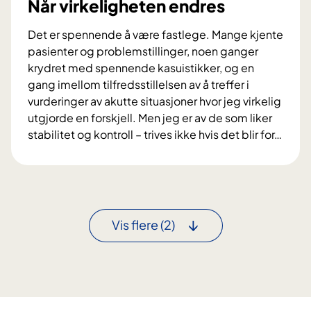
Når virkeligheten endres
t
e
Det er spennende å være fastlege. Mange kjente
t
pasienter og problemstillinger, noen ganger
i
krydret med spennende kasuistikker, og en
d
gang imellom tilfredsstillelsen av å treffer i
s
vurderinger av akutte situasjoner hvor jeg virkelig
l
utgjorde en forskjell. Men jeg er av de som liker
ø
stabilitet og kontroll – trives ikke hvis det blir for
…
f
N
t
å
e
r
t
v
-
i
Vis flere
(2)
d
r
e
k
n
e
ø
l
n
i