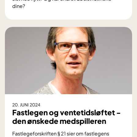
t
dine?
e
E
r
r
k
d
l
u
o
f
k
e
t
r
!
d
i
g
l
e
g
20. JUNI 2024
e
Fastlegen og ventetidsløftet -
?
den ønskede medspilleren
Fastlegeforskriften § 21 sier om fastlegens