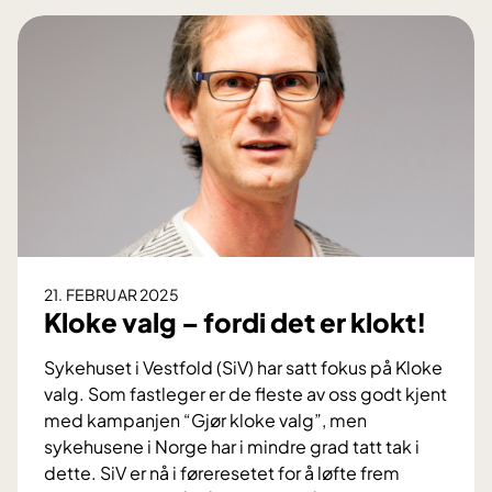
d
n
l
d
i
e
n
t
g
v
æ
r
e
A
D
H
21. FEBRUAR 2025
D
Kloke valg – fordi det er klokt!
?
Sykehuset i Vestfold (SiV) har satt fokus på Kloke
valg. Som fastleger er de fleste av oss godt kjent
med kampanjen “Gjør kloke valg”, men
sykehusene i Norge har i mindre grad tatt tak i
dette. SiV er nå i føreresetet for å løfte frem