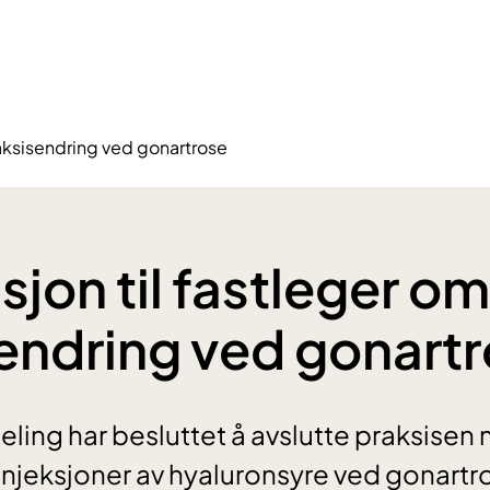
raksisendring ved gonartrose
sjon til fastleger om
endring ved gonart
ling har besluttet å avslutte praksisen
 injeksjoner av hyaluronsyre ved gonartr