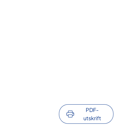
PDF-
utskrift