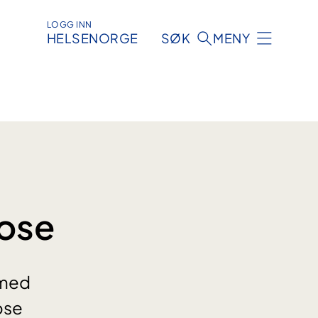
LOGG INN
HELSENORGE
SØK
MENY
rose
 med
ose