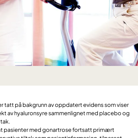
r tatt på bakgrunn av oppdatert evidens som viser
fekt av hyaluronsyre sammenlignet med placebo og
ltak.
 at pasienter med gonartrose fortsatt primært
vative tiltak som pasientinformasjon, tilpasset