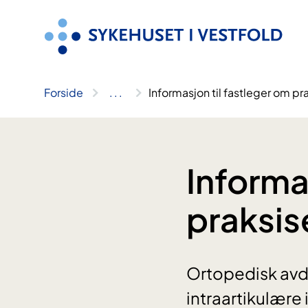
Hopp
til
innhold
Forside
..
.
Informasjon til fastleger om p
Informa
praksis
Ortopedisk avde
intraartikulære