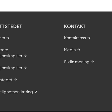
TTSTEDET
KONTAKT
ern
Kontakt oss
trere
Media
sjonskapsler
Si din mening
sjonskapsler
stedet
elighetserklæring