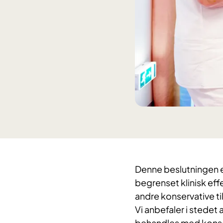
Denne beslutningen e
begrenset klinisk ef
andre konservative ti
Vi anbefaler i stedet
behandles med konser