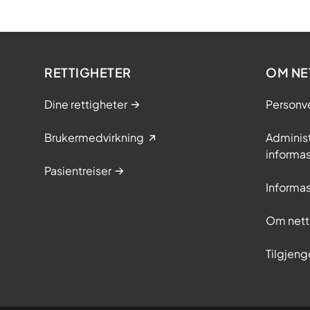
RETTIGHETER
OM NE
Dine rettigheter
Personv
Brukermedvirkning
Adminis
informa
Pasientreiser
Informa
Om nett
Tilgjeng