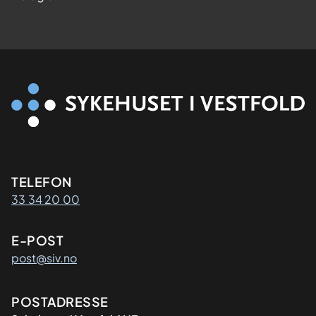
Kontaktinformasjon
TELEFON
33 34 20 00
E-POST
post@siv.no
Adresse
POSTADRESSE