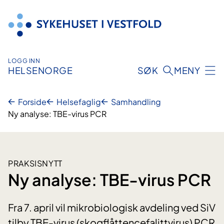
Hopp
til
innhold
LOGG INN
HELSENORGE
SØK
MENY
Forside
Helsefaglig
Samhandling
Ny analyse: TBE-virus PCR
PRAKSISNYTT
Ny analyse: TBE-virus PCR
Fra 7. april vil mikrobiologisk avdeling ved SiV
tilby TBE-virus (skogflåttencefalittvirus) PCR