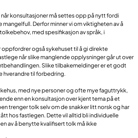
g når konsultasjoner må settes opp på nytt fordi
mangelfull. Derfor minner vi om viktigheten av å
tolkebehov, med spesifikasjon av språk, i
oppfordrer også sykehuset til å gi direkte
fastlege når slike manglende opplysninger går ut over
tbehandlingen. Slike tilbakemeldinger er et godt
pe hverandre til forbedring.
ykehus, med nye personer og ofte mye faguttrykk,
ende enn en konsultasjon over kjent tema på et
en trenger tolk selv om de snakker litt norsk og har
ått hos fastlegen. Dette vil alltid bli individuelle
n av å benytte kvalifisert tolk må ikke