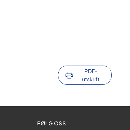
PDF-
utskrift
FØLG OSS