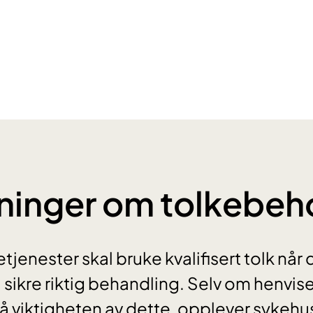
ninger om tolkebeh
tjenester skal bruke kvalifisert tolk når 
sikre riktig behandling. Selv om henvise
viktigheten av dette, opplever sykehu