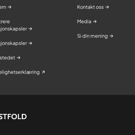
ern
Kontakt oss
trere
Media
sjonskapsler
Si din mening
sjonskapsler
stedet
elighetserklæring