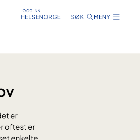
LOGG INN
HELSENORGE
SØK
MENY
ov
det er
r oftest er
set enkelte