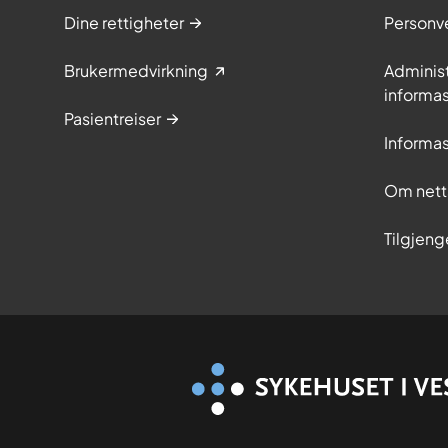
Dine rettigheter
Personv
Brukermedvirkning
Adminis
informa
Pasientreiser
Informa
Om nett
Tilgjeng