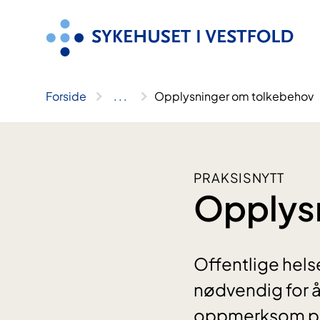
Hopp
til
innhold
Forside
..
.
Opplysninger om tolkebehov
PRAKSISNYTT
Opplys
Offentlige helse
nødvendig for å 
oppmerksom på 