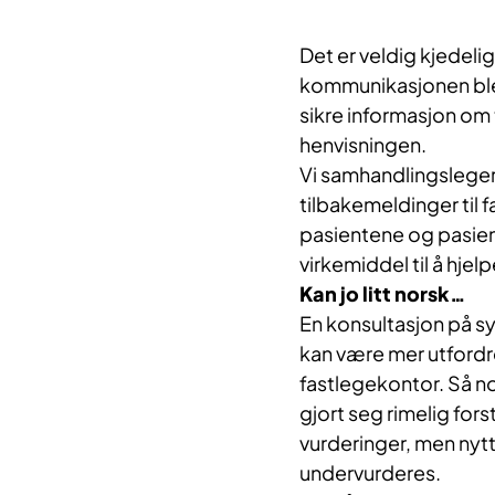
Det er veldig kjedeli
kommunikasjonen ble 
sikre informasjon om 
henvisningen.
Vi samhandlingsleger 
tilbakemeldinger til 
pasientene og pasien
virkemiddel til å hjel
Kan jo litt norsk…
En konsultasjon på s
kan være mer utfordr
fastlegekontor. Så no
gjort seg rimelig forst
vurderinger, men nytte
undervurderes.