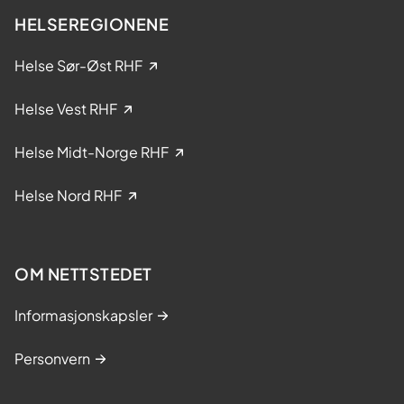
e
HELSEREGIONENE
i
k
Helse Sør-Øst RHF
l
i
Helse Vest RHF
n
i
Helse Midt-Norge RHF
s
k
Helse Nord RHF
e
s
t
OM NETTSTEDET
u
d
Informasjonskapsler
i
e
Personvern
r