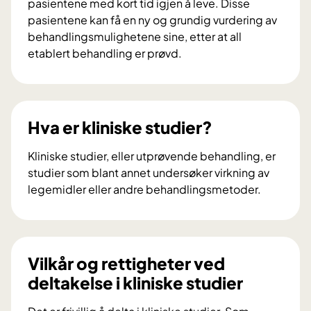
pasientene med kort tid igjen å leve. Disse
pasientene kan få en ny og grundig vurdering av
behandlingsmulighetene sine, etter at all
etablert behandling er prøvd.
E
k
s
p
Hva er kliniske studier?
e
r
Kliniske studier, eller utprøvende behandling, er
t
studier som blant annet undersøker virkning av
p
legemidler eller andre behandlingsmetoder.
a
H
n
v
e
a
l
e
Vilkår og rettigheter ved
e
r
deltakelse i kliniske studier
t
k
g
l