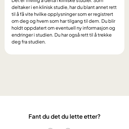
Det er frivillig å delta i kliniske studier. Som
i
i
deltaker i en klinisk studie, har du blant annet rett
r
n
til å få vite hvilke opplysninger som er registrert
r
i
om deg og hvem som har tilgang til dem. Du blir
å
s
holdt oppdatert om eventuell ny informasjon og
d
k
endringer i studien. Du har også rett til å trekke
v
e
deg fra studien.
e
s
V
d
t
i
a
u
l
l
d
k
v
i
å
o
e
r
r
r
o
l
?
g
i
r
g
e
l
Fant du det du lette etter?
t
i
t
v