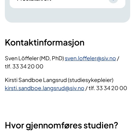
Kontaktinformasjon
Sven Löffeler (MD, PhD)
sven.loffeler@siv.no
/
tlf. 33 34 20 00
Kirsti Sandboe Langsrud (studiesykepleier)
kirsti.sandboe.langsrud@siv.no
/ tlf. 33 34 20 00
Hvor gjennomføres studien?