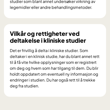
t
studier som blant annet undersøker virkning av
p
legemidler eller andre behandlingsmetoder.
a
H
n
v
e
a
l
e
Vilkår og rettigheter ved
e
r
deltakelse i kliniske studier
t
k
g
l
Det er frivillig å delta i kliniske studier. Som
i
i
deltaker i en klinisk studie, har du blant annet rett
r
n
til å få vite hvilke opplysninger som er registrert
r
i
om deg og hvem som har tilgang til dem. Du blir
å
s
holdt oppdatert om eventuell ny informasjon og
d
k
endringer i studien. Du har også rett til å trekke
v
e
deg fra studien.
e
s
V
d
t
i
a
u
l
l
d
k