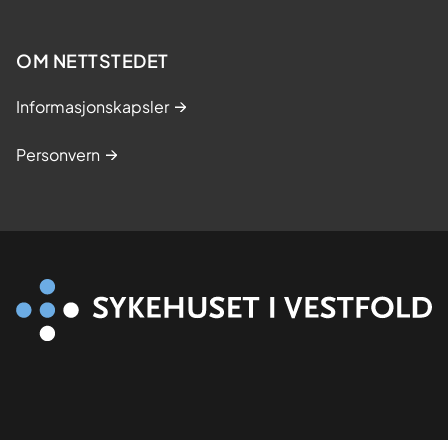
s
t
OM NETTSTEDET
u
d
Informasjonskapsler
i
e
Personvern
r