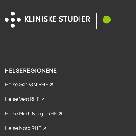
d
d
e
e
l
s
t
y
a
k
k
d
e
o
l
m
s
e
HELSEREGIONENE
i
k
Helse Sør-Øst RHF
l
i
Helse Vest RHF
n
i
Helse Midt-Norge RHF
s
k
Helse Nord RHF
e