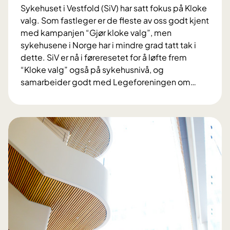
o
Sykehuset i Vestfold (SiV) har satt fokus på Kloke
l
valg. Som fastleger er de fleste av oss godt kjent
d
med kampanjen “Gjør kloke valg”, men
b
sykehusene i Norge har i mindre grad tatt tak i
l
dette. SiV er nå i føreresetet for å løfte frem
i
“Kloke valg” også på sykehusnivå, og
r
samarbeider godt med Legeforeningen om
…
N
K
o
l
r
o
g
k
e
e
s
v
f
a
ø
l
r
g
s
–
t
f
e
o