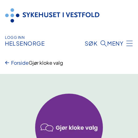
Hopp
til
innhold
LOGG INN
HELSENORGE
SØK
MENY
Forside
Gjør kloke valg