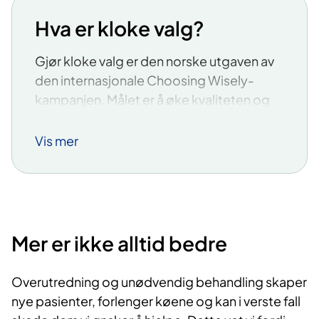
Hva er kloke valg?
Gjør kloke valg er den norske utgaven av
den internasjonale Choosing Wisely-
kampanjen. Målet er å øke kvaliteten og
redusere overdiagnostikk og
overbehandling i helsevesenet.
Vis mer
Gjør kloke valg-kampanjen" er et initiativ
fra fagmiljøene i Legeforeningen. Det
startet i 2018 og støttes i dag av flere
helseprofesjonsforeninger. Fagmiljøene
Mer er ikke alltid bedre
tilbyr rundt 170 anbefalinger for tester,
prøver, prosedyrer og behandling som
Overutredning og unødvendig behandling skaper
bør reduseres eller fases helt ut fordi de
nye pasienter, forlenger køene og kan i verste fall
ikke gir helsegevinst.