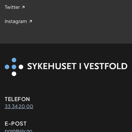
Twitter
Instagram
Kontaktinformasjon
TELEFON
33 34 20 00
E-POST
post@siv.no