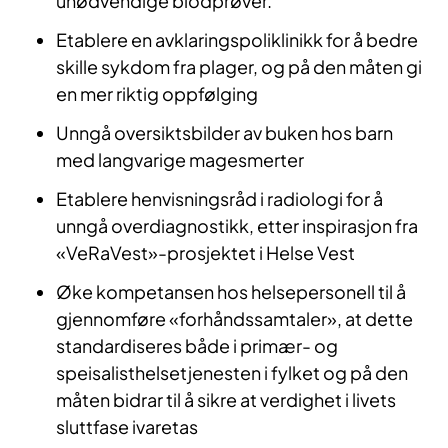
unødvendige blodprøver.
Etablere en avklaringspoliklinikk for å bedre
skille sykdom fra plager, og på den måten gi
en mer riktig oppfølging
Unngå oversiktsbilder av buken hos barn
med langvarige magesmerter
Etablere henvisningsråd i radiologi for å
unngå overdiagnostikk, etter inspirasjon fra
«VeRaVest»-prosjektet i Helse Vest
Øke kompetansen hos helsepersonell til å
gjennomføre «forhåndssamtaler», at dette
standardiseres både i primær- og
speisalisthelsetjenesten i fylket og på den
måten bidrar til å sikre at verdighet i livets
sluttfase ivaretas