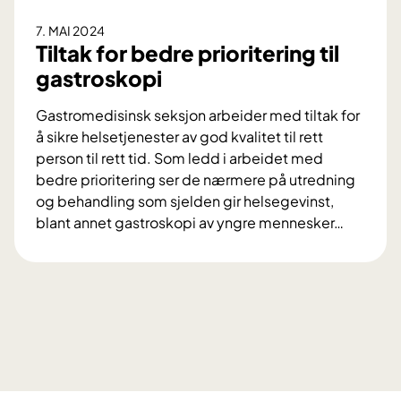
v
r
7. MAI 2024
e
d
Tiltak for bedre prioritering til
r
i
gastroskopi
i
d
f
e
Gastromedisinsk seksjon arbeider med tiltak for
i
t
å sikre helsetjenester av god kvalitet til rett
s
e
person til rett tid. Som ledd i arbeidet med
e
r
bedre prioritering ser de nærmere på utredning
r
k
og behandling som sjelden gir helsegevinst,
t
l
blant annet gastroskopi av yngre mennesker
…
e
o
T
«
k
i
K
t
l
l
!
t
o
a
k
k
e
f
v
o