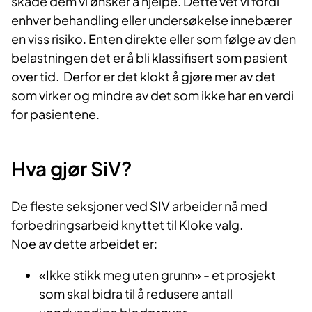
skade dem vi ønsker å hjelpe. Dette vet vi fordi
Legeforeningen legger vekt på at "Gjør
enhver behandling eller undersøkelse innebærer
kloke valg" handler om kvalitet og
en viss risiko. Enten direkte eller som følge av den
pasientsikkerhet. Det er ikke et
belastningen det er å bli klassifisert som pasient
sparetiltak. Målsettingen er økt kvalitet på
over tid. Derfor er det klokt å gjøre mer av det
helsetjenestene, og det er utarbeidet
som virker og mindre av det som ikke har en verdi
kriterier som må oppfylles dersom
for pasientene.
sykehus skal kunne kalle seg et "Kloke
valg-sykehus"
Hva gjør SiV?
De fleste seksjoner ved SIV arbeider nå med
forbedringsarbeid knyttet til Kloke valg.
Noe av dette arbeidet er:
«Ikke stikk meg uten grunn» - et prosjekt
som skal bidra til å redusere antall