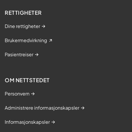
i
RETTIGHETER
l
g
Dine rettigheter
a
s
Brukermedvirkning
t
r
Pasientreiser
o
s
k
o
OM NETTSTEDET
p
i
Personvern
Administrere informasjonskapsler
Informasjonskapsler