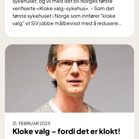
sykehuset, og vil med det bli Norges første
verifiserte «Kloke valg-sykehus». - Som det
første sykehuset i Norge som innfører "kloke
valg" vil SiV jobbe målbevisst med å redusere
…
S
y
k
e
h
u
s
e
t
i
V
e
s
21. FEBRUAR 2025
t
Kloke valg – fordi det er klokt!
f