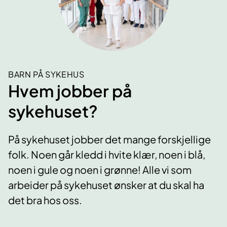
BARN PÅ SYKEHUS
Hvem jobber på
sykehuset?
På sykehuset jobber det mange forskjellige
folk. Noen går kledd i hvite klær, noen i blå,
noen i gule og noen i grønne! Alle vi som
arbeider på sykehuset ønsker at du skal ha
det bra hos oss.