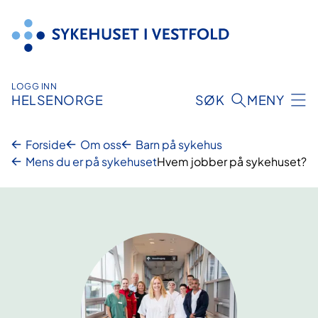
Hopp
til
innhold
LOGG INN
HELSENORGE
SØK
MENY
Forside
Om oss
Barn på sykehus
Mens du er på sykehuset
Hvem jobber på sykehuset?