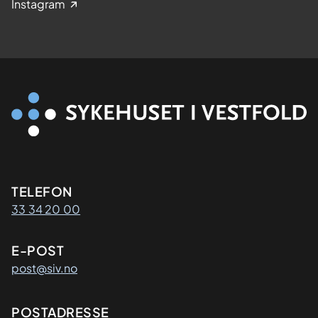
Instagram
Kontaktinformasjon
TELEFON
33 34 20 00
E-POST
post@siv.no
Adresse
POSTADRESSE