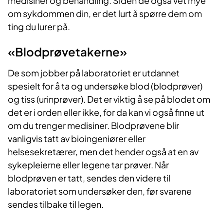
medisiner og behandling. Siden de også vet mye
om sykdommen din, er det lurt å spørre dem om
ting du lurer på.
«Blodprøvetakerne»
De som jobber på laboratoriet er utdannet
spesielt for å ta og undersøke blod (blodprøver)
og tiss (urinprøver). Det er viktig å se på blodet om
det er i orden eller ikke, for da kan vi også finne ut
om du trenger medisiner. Blodprøvene blir
vanligvis tatt av bioingeniører eller
helsesekretærer, men det hender også at en av
sykepleierne eller legene tar prøver. Når
blodprøven er tatt, sendes den videre til
laboratoriet som undersøker den, før svarene
sendes tilbake til legen.