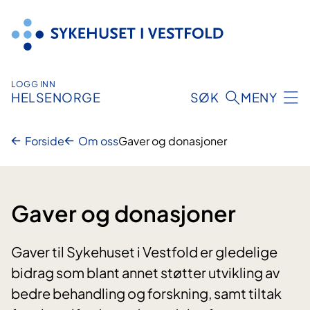
Hopp
til
innhold
LOGG INN
HELSENORGE
SØK
MENY
Forside
Om oss
Gaver og donasjoner
Gaver og donasjoner
Gaver til Sykehuset i Vestfold er gledelige
bidrag som blant annet støtter utvikling av
bedre behandling og forskning, samt tiltak