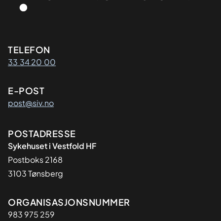
Kontaktinformasjon
TELEFON
33 34 20 00
E-POST
post@siv.no
Adresse
POSTADRESSE
Sykehuset i Vestfold HF
Postboks 2168
3103 Tønsberg
Organisasjon
ORGANISASJONSNUMMER
983 975 259