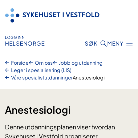
Hopp
til
innhold
LOGG INN
HELSENORGE
SØK
MENY
Forside
Om oss
Jobb og utdanning
Leger i spesialisering (LIS)
Våre spesialistutdanninger
Anestesiologi
Anestesiologi
Denne utdanningsplanen viser hvordan
Sykehuset i Vestfold organiserer