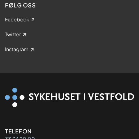
FØLG OSS
Facebook
Twitter
Instagram
Kontaktinformasjon
TELEFON
33 34 20 00