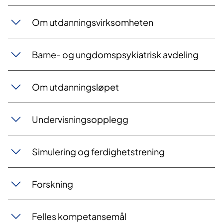
Om utdanningsvirks​omheten
Barne- og ungdomspsyki​​atrisk avdeling
Om utdanningsløpe​​​t
Undervisningsopple​​gg
Simulering og ferdighetstrenin​​​g
Forsknin​​g
Felles kompetan​​semål