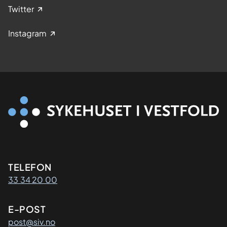
Twitter
Instagram
Kontaktinformasjon
TELEFON
33 34 20 00
E-POST
post@siv.no