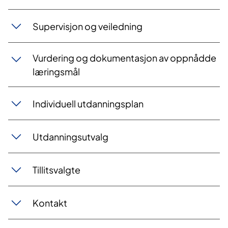
Supervisjon og veilednin​g
Vurdering og dokumentasjon av oppnådd​​e
læringsmål
Individuell utdanningsp​​lan
Utdanningsutva​​lg
Tillitsval​​gte
Kontakt​