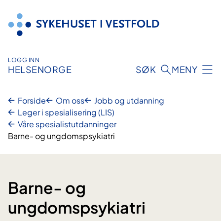
Hopp
til
innhold
LOGG INN
HELSENORGE
SØK
MENY
Forside
Om oss
Jobb og utdanning
Leger i spesialisering (LIS)
Våre spesialistutdanninger
Barne- og ungdomspsykiatri
Barne- og
ungdomspsykiatri