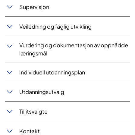
Sup​​​ervisjon
Veilednin​​g og faglig utvikling
Vurdering og dokumentasj​on av oppnådde
læringsmål
Individuell utdanningspla​n
Utdanningsutv​alg
Tillitsvalgte​​
Kon​​takt