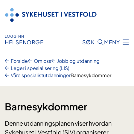
Hopp
til
innhold
LOGG INN
HELSENORGE
SØK
MENY
Forside
Om oss
Jobb og utdanning
Leger i spesialisering (LIS)
Våre spesialistutdanninger
Barnesykdommer
Barnesykdommer
Denne utdanningsplanen viser hvordan
Sykehuset i Vestfold (SiV) organiserer