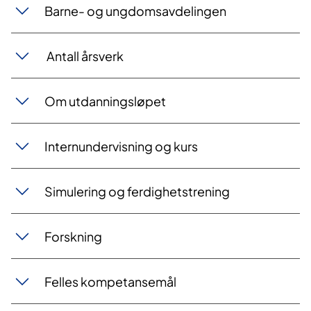
Barne- og ungdomsavdelingen
An​​tall års​verk
Om utda​nningsløpet
Internunde​​rvisning og kurs
Simulering og ferd​ighetstrening
Forskning​
Felles kompeta​nsemål