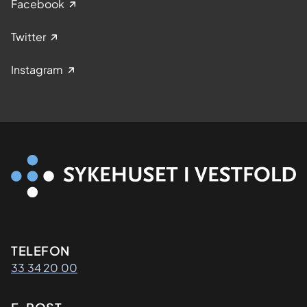
Facebook
Twitter
Instagram
Kontaktinformasjon
TELEFON
33 34 20 00