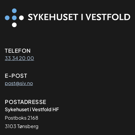
Kontaktinformasjon
TELEFON
33 34 20 00
E-POST
post@siv.no
Adresse
POSTADRESSE
Sykehuset i Vestfold HF
Postboks 2168
3103 Tønsberg