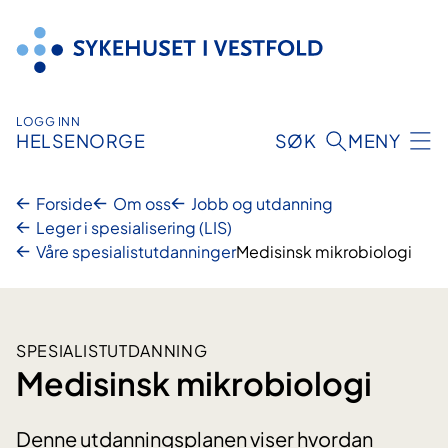
Hopp
til
innhold
LOGG INN
HELSENORGE
SØK
MENY
Forside
Om oss
Jobb og utdanning
Leger i spesialisering (LIS)
Våre spesialistutdanninger
Medisinsk mikrobiologi
SPESIALISTUTDANNING
Medisinsk mikrobiologi
Denne utdanningsplanen viser hvordan