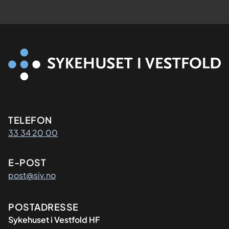
Kontaktinformasjon
TELEFON
33 34 20 00
E-POST
post@siv.no
Adresse
POSTADRESSE
Sykehuset i Vestfold HF