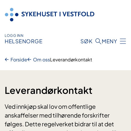
Hopp
til
innhold
LOGG INN
HELSENORGE
SØK
MENY
Forside
Om oss
Leverandørkontakt
Leverandørkontakt
Ved innkjøp skal lov om offentlige
anskaffelser med tilhørende forskrifter
følges. Dette regelverket bidrar til at det