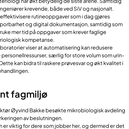
teriologi har økt betydelig de siste årene. Samtidig
oingeniører krevende, både ved SiV og nasjonalt.
 effektivisere rutineoppgaver som i dag gjøres
 sporbarhet og digital dokumentasjon, samtidig som
ruke mer tid på oppgaver som krever faglige
eriologisk kompetanse.
laboratorier viser at automatisering kan redusere
e personellressurser, særlig for store volum som urin-
ette kan bidra til raskere prøvesvar og økt kvalitet i
ehandlingen.
nt fagmiljø
ektør Øyvind Bakke besøkte mikrobiologisk avdeling
rkeringen av beslutningen.
 er viktig for dere som jobber her, og dermed er det