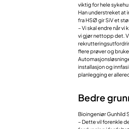
viktig for hele sykehu
Han understreket at 
fra HSØ gir SiV et st
– Vi skal endre når vi
vi gjør nettopp det. V
rekrutteringsutfordri
flere prøver og bruke
Automasjonsløsninge
installasjon og innfa
planlegging er allere
Bedre grun
Bioingeniør Gunhild 
– Dette vil forenkle d