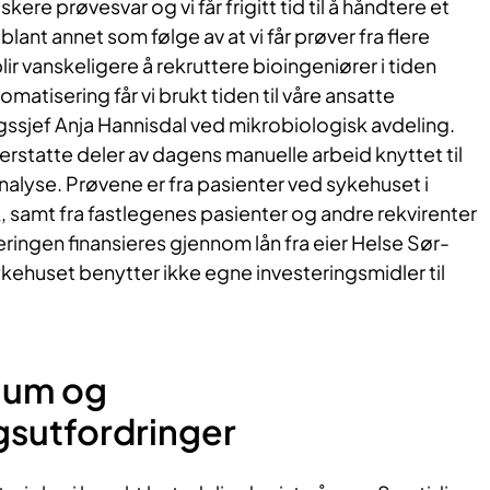
kere prøvesvar og vi får frigitt tid til å håndtere et
ant annet som følge av at vi får prøver fra flere
ir vanskeligere å rekruttere bioingeniører i tiden
atisering får vi brukt tiden til våre ansatte
ingssjef Anja Hannisdal ved mikrobiologisk avdeling.
 erstatte deler av dagens manuelle arbeid knyttet til
alyse. Prøvene er fra pasienter ved sykehuset i
 samt fra fastlegenes pasienter og andre rekvirenter
ingen finansieres gjennom lån fra eier Helse Sør-
kehuset benytter ikke egne investeringsmidler til
lum og
gsutfordringer