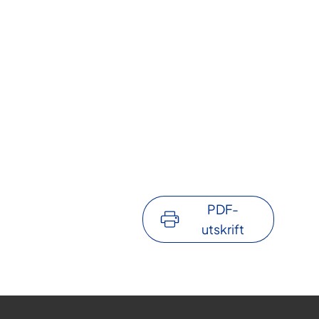
PDF-
utskrift