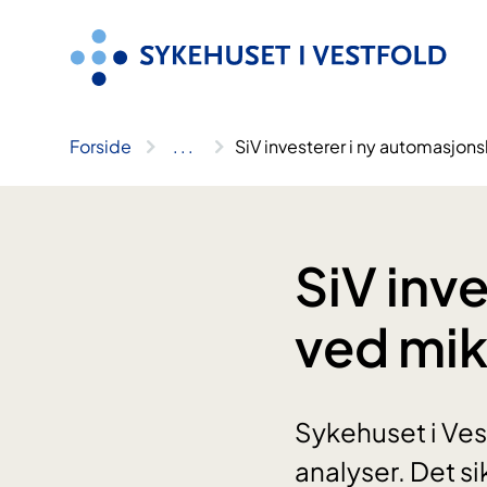
Hopp
til
innhold
Forside
..
.
SiV investerer i ny automasjon
SiV inve
ved mik
Sykehuset i Ves
analyser. Det si