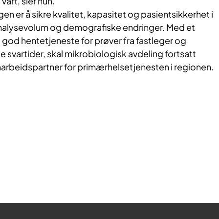
vårt, sier hun.
en er å sikre kvalitet, kapasitet og pasientsikkerhet i
nalysevolum og demografiske endringer. Med et
 god hentetjeneste for prøver fra fastleger og
svartider, skal mikrobiologisk avdeling fortsatt
marbeidspartner for primærhelsetjenesten i regionen.