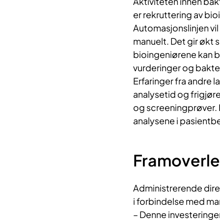
Aktiviteten innen bak
er rekruttering av bi
Automasjonslinjen vil
manuelt. Det gir økt
bioingeniørene kan b
vurderinger og bakt
Erfaringer fra andre 
analysetid og frigjør
og screeningprøver. D
analysene i pasientb
Framoverle
Administrerende dir
i forbindelse med ma
– Denne investeringen