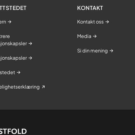
TTSTEDET
KONTAKT
ern
Kontakt oss
trere
Media
sjonskapsler
Si din mening
sjonskapsler
stedet
elighetserklæring