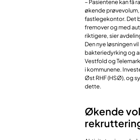
– Pasientene kan få ras
økende prøvevolum, bl
fastlegekontor. Det bl
fremover og med autom
riktigere, sier avdel
Den nye løsningen vil
bakteriedyrking og an
Vestfold og Telemark,
i kommunene. Invester
Øst RHF (HSØ), og sy
dette.
Økende vo
rekrutterin