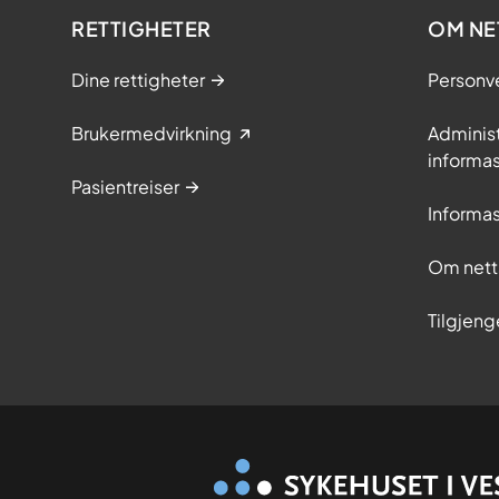
RETTIGHETER
OM NE
Dine rettigheter
Personv
Brukermedvirkning
Adminis
informa
Pasientreiser
Informa
Om nett
Tilgjeng