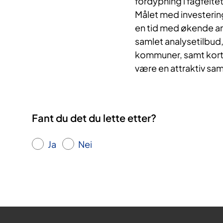
fordypning i fagfeltet 
Målet med investering
en tid med økende a
samlet analysetilbud,
kommuner, samt korte 
være en attraktiv sa
Fant du det du lette etter?
Ja
Nei