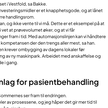
set i Vestfold, sa Bakke.
investeringsmidler er et knapphetsgode, og at lånet
ørre handlingsrom.
 kan, og ikke vente til vi må. Dette er et eksempel på at
i vet at prøvevolumet øker, og at vi får
nger fram i tid. Med automasjonslinjen kan vi håndtere
 kompetansen der den trengs aller mest, sa han.
n krever ombygging av dagens lokaler før
sing av ny maskinpark. Arbeidet med anskaffelse og
de i gang.
nlag for pasientbehandling
Sommernes ser fram til endringen.
eler av prosessene, og jeg håper det gir mer tid til