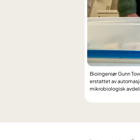
Bioingeniør Gunn Tove
erstattet av automasjon
mikrobiologisk avdeli