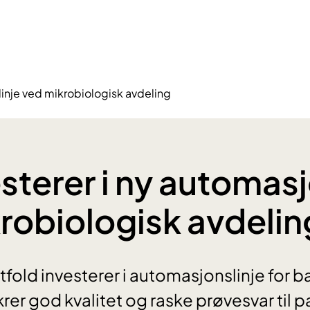
slinje ved mikrobiologisk avdeling
sterer i ny automasj
robiologisk avdelin
tfold investerer i automasjonslinje for b
krer god kvalitet og raske prøvesvar til p