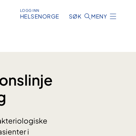
LOGG INN
HELSENORGE
SØK
MENY
onslinje
g
akteriologiske
asienter i