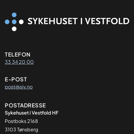
Kontaktinformasjon
TELEFON
33 34 20 00
E-POST
post@siv.no
Adresse
POSTADRESSE
Sykehuset i Vestfold HF
Postboks 2168
3103 Tønsberg